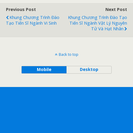
Previous Post
Next Post
Khung Chương Trình Đào
Khung Chương Trình Đào Tạo
Tạo Tiến Sĩ Ngành Vi Sinh
Tiến Sĩ Ngành Vật Lý Nguyên
Tử Và Hạt Nhân
Back to top
Mobile
Desktop