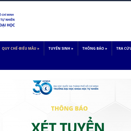
QUY CHẾ-BIỂU MẪU
»
TUYỂN SINH
»
THÔNG BÁO
»
TRA CỨ