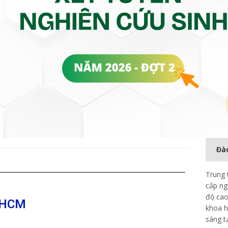
Đà
Trung 
cấp ng
độ cao
.HCM
khoa h
sáng t