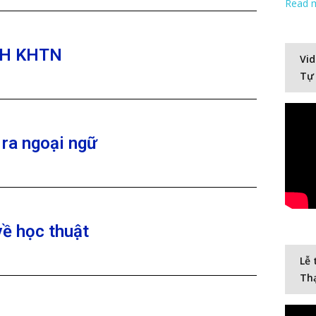
Read 
 ĐH KHTN
Vid
Tự
 ra ngoại ngữ
về học thuật
Lễ 
Thạ
Video