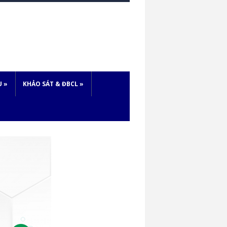
U
»
KHẢO SÁT & ĐBCL
»