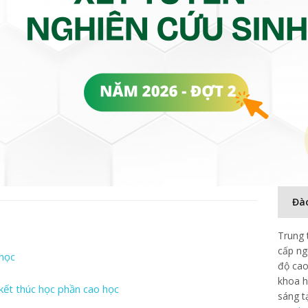
Đà
Trung 
cấp ng
 học
độ cao
khoa h
kết thúc học phần cao học
sáng t