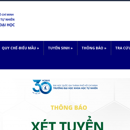
QUY CHẾ-BIỂU MẪU
»
TUYỂN SINH
»
THÔNG BÁO
»
TRA CỨ