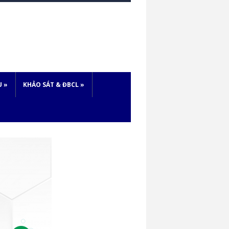
U
»
KHẢO SÁT & ĐBCL
»