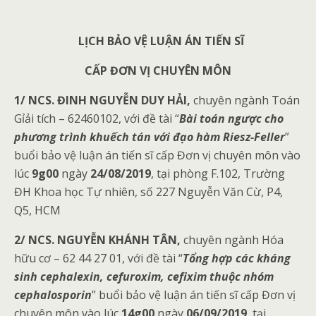
LỊCH BẢO VỆ LUẬN ÁN TIẾN SĨ
CẤP ĐƠN VỊ CHUYÊN MÔN
1/ NCS.
ĐINH NGUYỄN DUY HẢI
,
chuyên ngành Toán
Gỉải tích – 62460102, với đề tài “
Bài toán ngược cho
phương trình khuếch tán với đạo hàm Riesz-Feller
”
buổi bảo vệ luận án tiến sĩ cấp Đơn vị chuyên môn vào
lúc
9g00
ngày
24/08/2019
, tại phòng F.102, Trường
ĐH Khoa học Tự nhiên, số 227 Nguyễn Văn Cừ, P4,
Q5, HCM
2/ NCS.
NGUYỄN KHÁNH TÂN
,
chuyên ngành Hóa
hữu cơ – 62 44 27 01, với đề tài “
Tổng hợp các kháng
sinh cephalexin, cefuroxim, cefixim thuộc nhóm
cephalosporin
” buổi bảo vệ luận án tiến sĩ cấp Đơn vị
chuyên môn vào lúc
14g00
ngày
06/09/2019
, tại