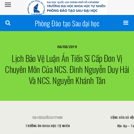
Phòng Đào tạo Sau đại học
06/08/2019
Lịch Bảo Vệ Luận Án Tiến Sĩ Cấp Đơn Vị
Chuyên Môn Của NCS. Đinh Nguyễn Duy Hải
Và NCS. Nguyễn Khánh Tân
ĐẠI HỌC QUỐC GIA TP.HCM
CỘNG HÒA XÃ HỘI
TRƯỜNG ĐH KHOA HỌC TỰ NHIÊN
Độc lập – T