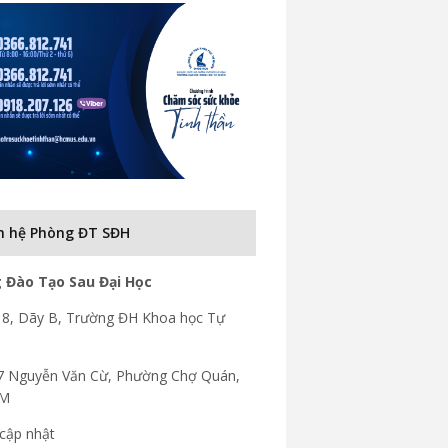
n hệ Phòng ĐT SĐH
 Đào Tạo Sau Đại Học
8, Dãy B, Trường ĐH Khoa học Tự
7 Nguyễn Văn Cừ, Phường Chợ Quán,
CM
cập nhật