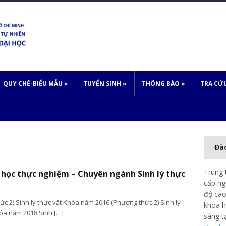
QUY CHẾ-BIỂU MẪU
»
TUYỂN SINH
»
THÔNG BÁO
»
TRA CỨ
Đà
Trung 
 học thực nghiệm – Chuyên ngành Sinh lý thực
cấp ng
độ cao
c 2) Sinh lý thực vật Khóa năm 2016 (Phương thức 2) Sinh lý
khoa h
hóa năm 2018 Sinh […]
sáng t