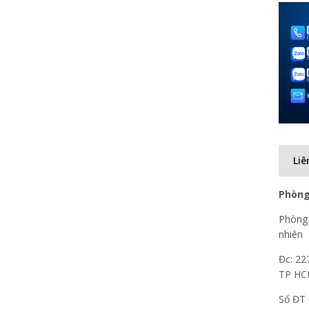
Liê
Phòng
Phòng 
nhiên
Đc: 22
TP H
Số ĐT 