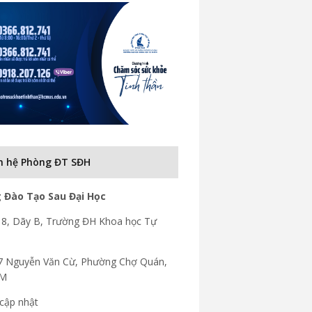
n hệ Phòng ĐT SĐH
 Đào Tạo Sau Đại Học
8, Dãy B, Trường ĐH Khoa học Tự
7 Nguyễn Văn Cừ, Phường Chợ Quán,
CM
cập nhật