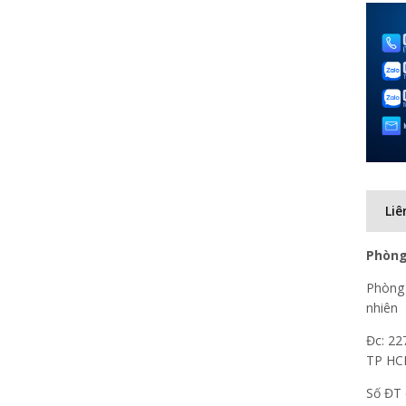
Liê
Phòng
Phòng 
nhiên
Đc: 22
TP H
Số ĐT 