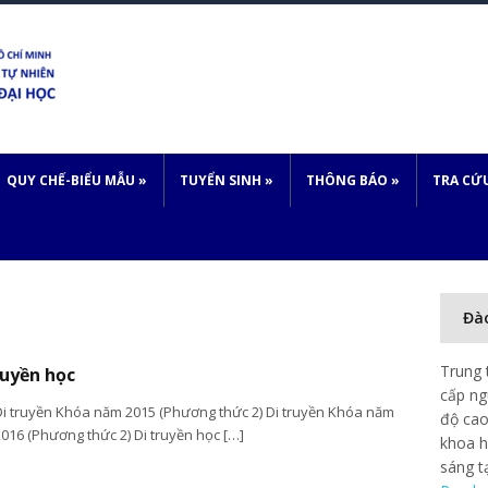
QUY CHẾ-BIỂU MẪU
»
TUYỂN SINH
»
THÔNG BÁO
»
TRA CỨ
Đà
Trung 
ruyền học
cấp ng
Di truyền Khóa năm 2015 (Phương thức 2) Di truyền Khóa năm
độ cao
016 (Phương thức 2) Di truyền học […]
khoa h
sáng t