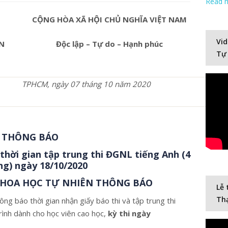
Read 
CỘNG HÒA XÃ HỘI CHỦ NGHĨA VIỆT NAM
Vid
N
Độc lập – Tự do – Hạnh phúc
Tự
TPHCM, ngày 07 tháng 10 năm 2020
THÔNG BÁO
 thời gian tập trung thi ĐGNL tiếng Anh (4
ng) ngày
18/10/2020
KHOA HỌC TỰ NHIÊN THÔNG BÁO
Lễ 
Thạ
g báo thời gian nhận giấy báo thi và tập trung thi
rình dành cho học viên cao học,
kỳ thi ngày
Video