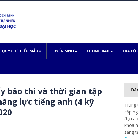
QUY CHẾ-BIỂU MẪU
»
TUYỂN SINH
»
THÔNG BÁO
»
TRA CỨ
 báo thi và thời gian tập
Đà
năng lực tiếng anh (4 kỹ
Trung 
020
cấp ng
độ cao
khoa h
sáng t