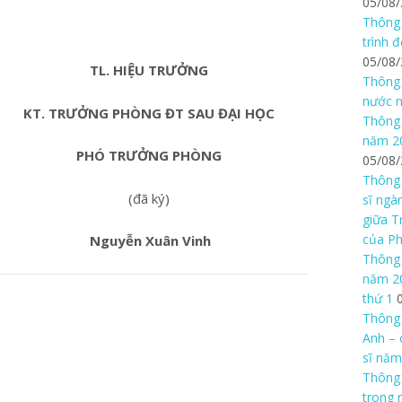
05/08
Thông 
trình 
05/08
TL. HIỆU TRƯỞNG
Thông 
nước n
KT. TRƯỞNG PHÒNG ĐT SAU ĐẠI HỌC
Thông 
năm 20
PHÓ TRƯỞNG PHÒNG
05/08
Thông 
(đã ký)
sĩ ngà
giữa T
của P
Nguyễn Xuân Vinh
Thông 
năm 20
thứ 1
Thông 
Anh – 
sĩ năm
Thông
trong 