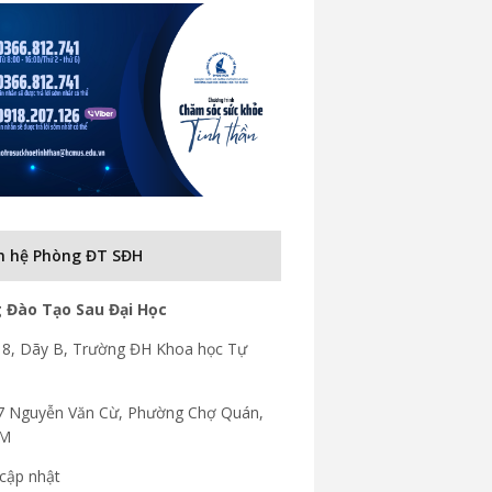
n hệ Phòng ĐT SĐH
 Đào Tạo Sau Đại Học
8, Dãy B, Trường ĐH Khoa học Tự
7 Nguyễn Văn Cừ, Phường Chợ Quán,
CM
cập nhật