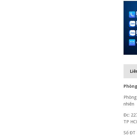
Liê
Phòng
Phòng 
nhiên
Đc: 22
TP H
Số ĐT 