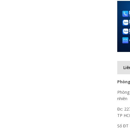
Liê
Phòng
Phòng 
nhiên
Đc: 22
TP H
Số ĐT 