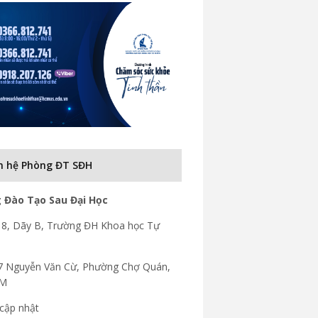
n hệ Phòng ĐT SĐH
 Đào Tạo Sau Đại Học
8, Dãy B, Trường ĐH Khoa học Tự
7 Nguyễn Văn Cừ, Phường Chợ Quán,
CM
cập nhật