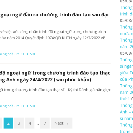
05/08
Thông 
trình 
ngoại ngữ đầu ra chương trình đào tạo sau đại
05/08
Thông 
ề việc xét công nhận trình độ ngoại ngữ trong chương trình
nước n
 khóa năm 2014 Quyết định 1074/QĐ-KHTN ngày 12/7/2022 về
Thông 
năm 20
05/08
ại ngữ đầu ra CT ĐTSĐH
Thông 
sĩ ngà
 độ ngoại ngữ trong chương trình đào tạo thạc
giữa T
của P
iếng Anh ngày 24/4/2022 (sau phúc khảo)
Thông 
ữ trong chương trình đào tạo thạc sĩ – Kỳ thi Đánh giá năng lực
năm 20
thứ 1
Thông 
ại ngữ đầu ra CT ĐTSĐH
Anh – 
sĩ năm
2
3
4
…
7
Next →
Thông
trong 