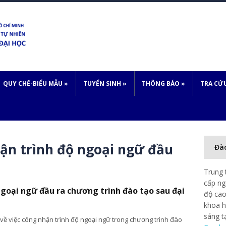
QUY CHẾ-BIỂU MẪU
»
TUYỂN SINH
»
THÔNG BÁO
»
TRA CỨ
ận trình độ ngoại ngữ đầu
Đà
Trung 
cấp ng
ngoại ngữ đầu ra chương trình đào tạo sau đại
độ cao
khoa h
sáng t
ề việc công nhận trình độ ngoại ngữ trong chương trình đào