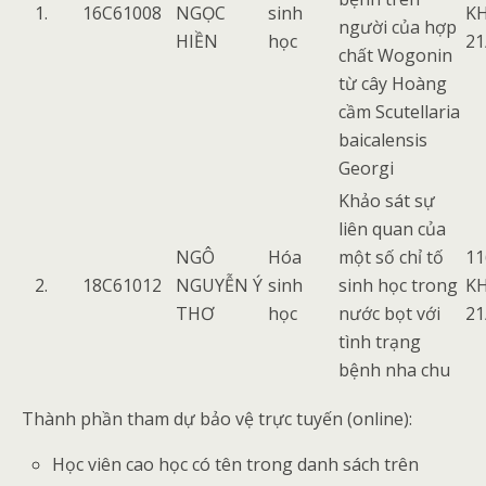
1.
16C61008
NGỌC
sinh
K
người của hợp
HIỀN
học
21
chất Wogonin
từ cây Hoàng
cầm Scutellaria
baicalensis
Georgi
Khảo sát sự
liên quan của
NGÔ
Hóa
một số chỉ tố
11
2.
18C61012
NGUYỄN Ý
sinh
sinh học trong
K
THƠ
học
nước bọt với
21
tình trạng
bệnh nha chu
Thành phần tham dự bảo vệ trực tuyến (online):
Học viên cao học có tên trong danh sách trên