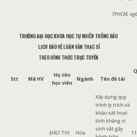
TPHCM, ngà
TRƯỜNG ĐẠI HỌC KHOA HỌC TỰ NHIÊN THÔNG BÁO
LỊCH BẢO VỆ LUẬN VĂN THẠC SĨ
THEO HÌNH THỨC TRỰC TUYẾN
Q
Họ tên
Stt
Mã HV
Ngành
Tên đề tài
học viên
Xây dựng quy
trình ly trích và
khảo sát hoạt
tính kháng vi
sinh vật gây
ĐÀO THỊ
Hóa
11
bệnh trên