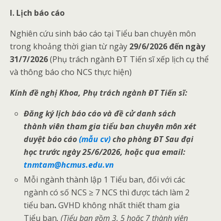
I. Lịch báo cáo
Nghiên cứu sinh báo cáo tại Tiểu ban chuyên môn
trong khoảng thời gian từ ngày
29/6
/2026
đến ngày
31/7/20
26
(Phụ trách ngành ĐT Tiến sĩ xếp lịch cụ thể
và thông báo cho NCS thực hiện)
Kính đề nghị Khoa,
Phụ trách ngành
ĐT Tiến sĩ:
Đăng ký lịch báo cáo và đề cử danh sách
thành viên tham gia tiểu ban chuyên môn xét
duyệt báo cáo
(mẫu cv)
cho phòng ĐT Sau đại
học trước ngày 25/6/2026, hoặc qua email:
tnmtam@hcmus.edu.vn
Mỗi ngành thành lập 1 Tiểu ban, đối với các
ngành có số NCS ≥ 7 NCS thì được tách làm 2
tiểu ban
.
GVHD không nhất thiết tham gia
Tiểu ban
. (Tiểu ban gồm 3, 5 hoặc 7 thành viên