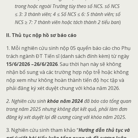
trong hoặc ngoài Trường tùy theo số NCS. số NCS
≤ 3: 3 thành viên; 4 ≤ Số NCS ≤ 6: 5 thành viên; số
NCS ≥ 7: 7 thành viên hoặc tách thành 2 tiểu ban
)
II. Thủ tục nộp hồ sơ báo cáo
1. Mỗi nghiên cứu sinh nộp 05 quyển báo cáo cho Phụ
trách ngành ĐT Tiến sĩ (danh sách đính kèm) từ ngày
15/
6/20
26 –26/6/20
26
. Sau thời hạn này sẽ không
nhận bổ sung và các trường hợp nộp trễ hoặc không
nộp xem như không hoàn thành tiến độ học tập và
phải đăng ký xét duyệt chung với khóa năm 2026.
2. Nghiên cứu sinh
khóa năm 2024
đã báo cáo tổng quan
trong năm 20
25
nhưng không đạt kết quả, phải làm đơn
đăng ký xét duyệt lại đề cương cùng với khóa năm 20
25.
3. Nghiên cứu sinh tham khảo “
H
ướng
dẫ
n thủ tục và