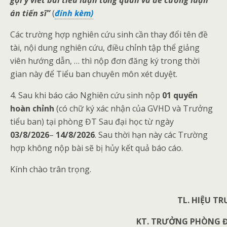
gợi ý viết bài
t
iể
u luậ
n tổ
ng quan và đề
cương luậ
n
án tiế
n sĩ”
(
đính
kèm)
Các trường hợp nghiên cứu sinh cần thay đổi tên đề
tài, nội dung nghiên cứu, điều chỉnh tập thể giảng
viên hướng dẫn, … thì nộp đơn đăng ký trong thời
gian này để Tiểu ban chuyên môn xét duyệt.
4. Sau khi báo cáo Nghiên cứu sinh nộp
01 quyển
hoàn chỉnh
(có chữ ký xác nhận của GVHD và Trưởng
tiểu ban) tại phòng ĐT Sau đại học từ ngày
03/8/20
26
–
14
/8/20
26
. Sau thời hạn này các Trường
hợp không nộp bài sẽ bị hủy kết quả báo cáo.
Kính chào trân trọng.
TL. HIỆU T
KT. TRƯỞNG PHÒNG Đ