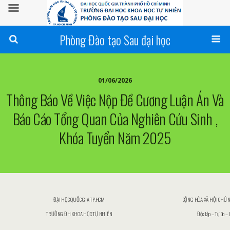
Phòng Đào tạo Sau đại học
01/06/2026
Thông Báo Về Việc Nộp Đề Cương Luận Án Và
Báo Cáo Tổng Quan Của Nghiên Cứu Sinh ,
Khóa Tuyển Năm 2025
ĐẠI HỌC QUỐC GIA TP.HCM
CỘNG HÒA XÃ HỘI CHỦ 
TRƯỜNG ĐH KHOA HỌC TỰ NHIÊN
Độc Lập – Tự Do – 