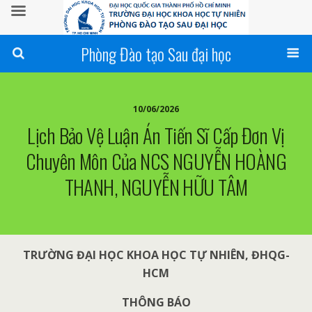
Phòng Đào tạo Sau đại học
10/06/2026
Lịch Bảo Vệ Luận Án Tiến Sĩ Cấp Đơn Vị
Chuyên Môn Của NCS NGUYỄN HOÀNG
THANH, NGUYỄN HỮU TÂM
TRƯỜNG ĐẠI HỌC KHOA HỌC TỰ NHIÊN, ĐHQG-
HCM
THÔNG BÁO