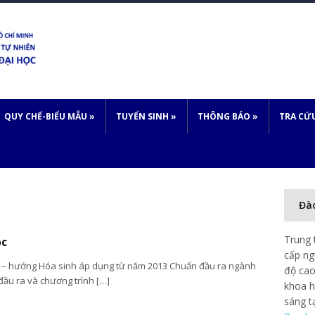
QUY CHẾ-BIỂU MẪU
»
TUYỂN SINH
»
THÔNG BÁO
»
TRA CỨ
Đà
Trung 
ọc
cấp ng
 – hướng Hóa sinh áp dụng từ năm 2013 Chuẩn đầu ra ngành
độ cao
ầu ra và chương trình […]
khoa h
sáng t