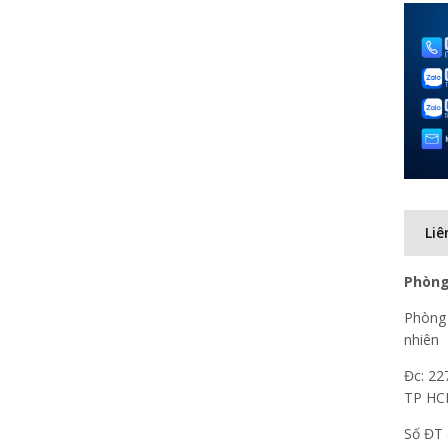
Liê
Phòng
Phòng 
nhiên
Đc: 22
TP H
Số ĐT 