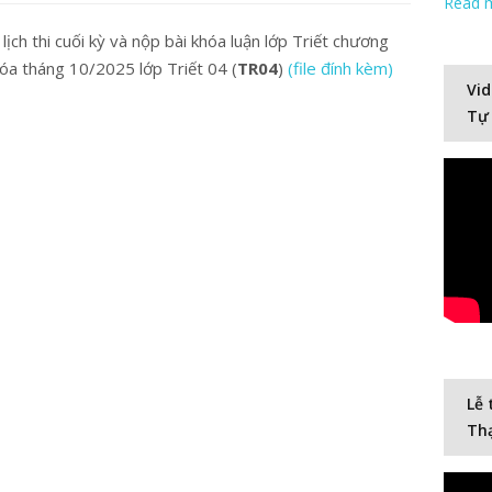
Read 
ịch thi cuối kỳ và nộp bài khóa luận lớp Triết chương
hóa tháng 10/2025 lớp Triết 04 (
TR04
)
(file đính kèm)
Vid
Tự
Lễ 
Thạ
Video