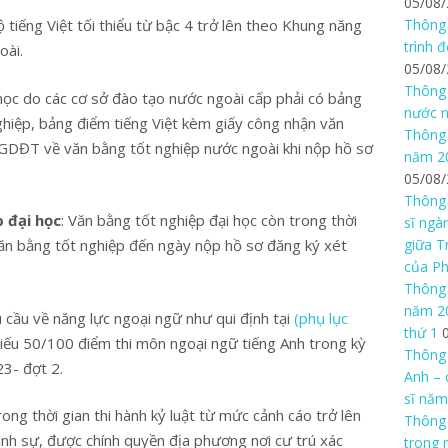
05/08
Thông 
 tiếng Việt tối thiểu từ bậc 4 trở lên theo Khung năng
trình 
oài.
05/08
Thông 
học do các cơ sở đào tạo nước ngoài cấp phải có bảng
nước n
ghiệp, bảng điểm tiếng Việt kèm giấy công nhận văn
Thông 
 GDĐT về văn bằng tốt nghiệp nước ngoài khi nộp hồ sơ
năm 20
05/08
Thông 
p đại học
: Văn bằng tốt nghiệp đại học còn trong thời
sĩ ngà
giữa T
 văn bằng tốt nghiệp đến ngày nộp hồ sơ đăng ký xét
của P
Thông 
năm 20
u cầu về năng lực ngoại ngữ như qui định tại
(phụ lục
thứ 1
iếu 50/100 điểm thi môn ngoại ngữ tiếng Anh trong kỳ
Thông 
23- đợt 2.
Anh – 
sĩ năm
rong thời gian thi hành kỷ luật từ mức cảnh cáo trở lên
Thông
hình sự, được chính quyền địa phương nơi cư trú xác
trong 