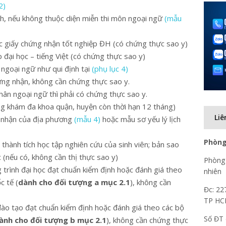
2)
h, nếu không thuộc diện miễn thi môn ngoại ngữ
(mẫu
giấy chứng nhận tốt nghiệp ĐH (có chứng thực sao y)
đại học – tiếng Việt (có chứng thực sao y)
ngoại ngữ như qui định tại
(phụ lục 4)
ng nhận, không cần chứng thực sao y.
ân ngoại ngữ thì phải có chứng thực sao y.
g khám đa khoa quận, huyện còn thời hạn 12 tháng)
Liê
ác nhận của địa phương
(mẫu 4)
hoặc mẫu sơ yếu lý lịch
Phòng
thành tích học tập nghiên cứu của sinh viên; bản sao
(nếu có, không cần thị thực sao y)
Phòng 
trình đại học đạt chuẩn kiểm định hoặc đánh giá theo
nhiên
c tế (
dành cho đối tượng a mục 2.1
), không cần
Đc: 22
TP H
ào tạo đạt chuẩn kiểm định hoặc đánh giá theo các bộ
Số ĐT 
ành cho đối tượng b mục 2.1
), không cần chứng thực