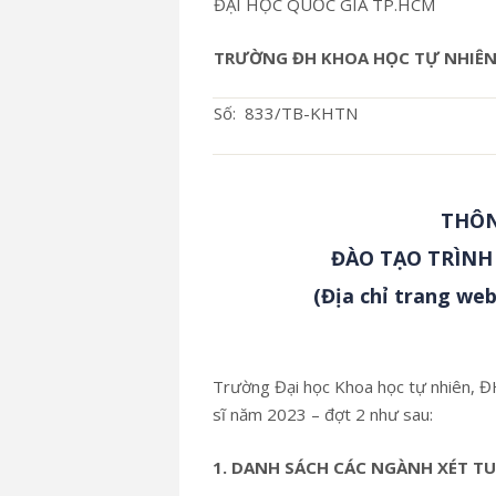
ĐẠI HỌC QUỐC GIA TP.HCM
TRƯỜNG ĐH KHOA HỌC TỰ NHIÊ
Số: 833/TB-KHTN
THÔN
ĐÀO TẠO TRÌNH 
(Địa chỉ trang web
Trường Đại học Khoa học tự nhiên
sĩ năm 2023 – đợt 2 như sau:
1. DANH SÁCH CÁC NGÀNH XÉT TU