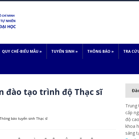
QUY CHẾ-BIỂU MẪU
»
TUYỂN SINH
»
THÔNG BÁO
»
TRA CỨ
 đào tạo trình độ Thạc sĩ
Đà
Trung 
cấp ng
Thông báo tuyển sinh Thạc sĩ
độ cao
khoa h
sáng t