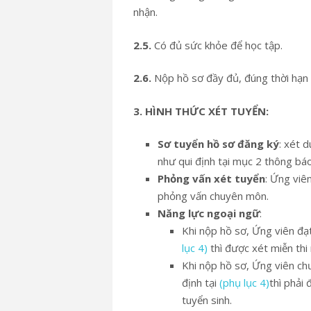
nhận.
2
.5.
Có đủ sức khỏe để học tập.
2.6.
Nộp hồ sơ đầy đủ, đúng thời hạn
3. HÌNH THỨC XÉT TUYỂN
:
Sơ tuyển hồ sơ đăng ký
: xét 
như qui định tại mục 2 thông báo
Phỏng vấn xét tuyển
: Ứng viê
phỏng vấn chuyên môn.
Năng lực ngoại ngữ
:
Khi nộp hồ sơ, Ứng viên đạ
lục 4)
thì được xét miễn thi
Khi nộp hồ sơ, Ứng viên ch
định tại
(phụ lục 4)
thì phải
tuyển sinh.