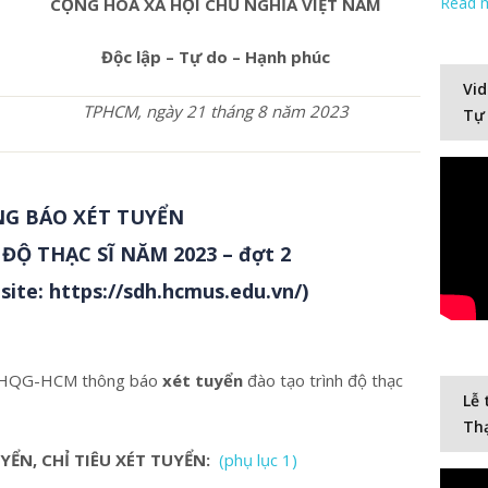
Read 
CỘNG HÒA XÃ HỘI CHỦ NGHĨA VIỆT NAM
N
Độc lập – Tự do – Hạnh phúc
Vid
T
PHCM
, ngày 21 tháng 8 năm 2023
Tự
G BÁO XÉT TUYỂN
ĐỘ THẠC SĨ NĂM 2023 – đợt 2
site:
https://sdh.hcmus.edu.vn/
)
, ĐHQG-HCM thông báo
xét tuyển
đào tạo trình độ thạc
Lễ 
Thạ
YỂN, CHỈ TIÊU XÉT TUYỂN:
(phụ lục 1)
Video