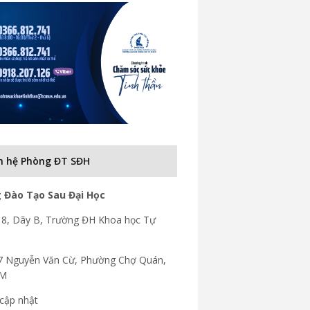
n hệ Phòng ĐT SĐH
 Đào Tạo Sau Đại Học
8, Dãy B, Trường ĐH Khoa học Tự
7 Nguyễn Văn Cừ, Phường Chợ Quán,
CM
cập nhật