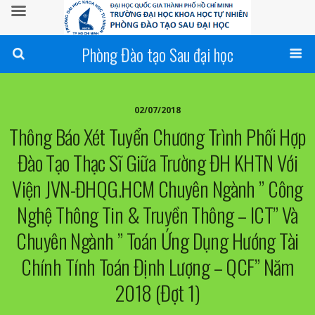
Phòng Đào tạo Sau đại học
02/07/2018
Thông Báo Xét Tuyển Chương Trình Phối Hợp
Đào Tạo Thạc Sĩ Giữa Trường ĐH KHTN Với
Viện JVN-ĐHQG.HCM Chuyên Ngành ” Công
Nghệ Thông Tin & Truyền Thông – ICT” Và
Chuyên Ngành ” Toán Ứng Dụng Hướng Tài
Chính Tính Toán Định Lượng – QCF” Năm
2018 (đợt 1)