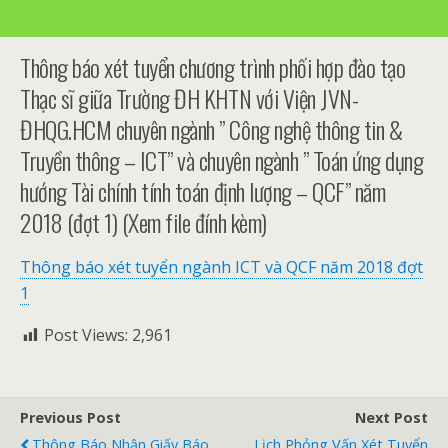
Thông báo xét tuyển chương trình phối hợp đào tạo
Thạc sĩ giữa Trường ĐH KHTN với Viện JVN-
ĐHQG.HCM chuyên ngành ” Công nghệ thông tin &
Truyền thông – ICT” và chuyên ngành ” Toán ứng dụng
hướng Tài chính tính toán định lượng – QCF” năm
2018 (đợt 1) (Xem file đính kèm)
Thông báo xét tuyển ngành ICT và QCF năm 2018 đợt
1
Post Views:
2,961
Previous Post
Next Post
Thông Báo Nhận Giấy Báo
Lịch Phỏng Vấn Xét Tuyển