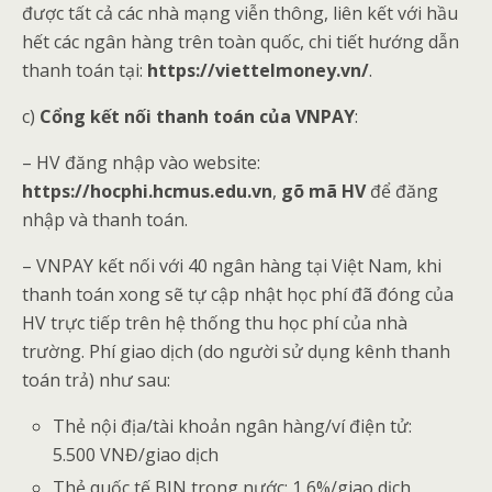
được tất cả các nhà mạng viễn thông, liên kết với hầu
hết các ngân hàng trên toàn quốc, chi tiết hướng dẫn
thanh toán tại:
https://viettelmoney.vn/
.
c)
Cổng kết nối thanh toán của VNPAY
:
– HV đăng nhập vào website:
https://hocphi.hcmus.edu.vn
,
gõ mã HV
để đăng
nhập và thanh toán.
– VNPAY kết nối với 40 ngân hàng tại Việt Nam, khi
thanh toán xong sẽ tự cập nhật học phí đã đóng của
HV trực tiếp trên hệ thống thu học phí của nhà
trường. Phí giao dịch (do người sử dụng kênh thanh
toán trả) như sau:
Thẻ nội địa/tài khoản ngân hàng/ví điện tử:
5.500 VNĐ/giao dịch
Thẻ quốc tế BIN trong nước: 1,6%/giao dịch