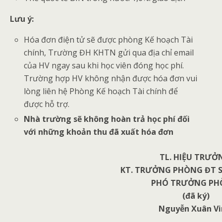
Lưu ý:
Hóa đơn điện tử sẽ được phòng Kế hoạch Tài
chính, Trường ĐH KHTN gửi qua địa chỉ email
của HV ngay sau khi học viên đóng học phí.
Trường hợp HV không nhận được hóa đơn vui
lòng liên hệ Phòng Kế hoạch Tài chính để
được hỗ trợ.
Nhà tr
ườ
ng s
ẽ
kh
ô
ng ho
à
n tr
ả
h
ọ
c ph
í
đ
ố
i
v
ớ
i nh
ữ
ng kho
ả
n thu
đã
xu
ấ
t h
ó
a
đ
ơn
TL.
HIỆU TRƯỞ
KT. TRƯỞNG PHÒNG ĐT S
PHÓ TRƯỞNG PH
(đã ký)
Nguyễn
Xuân V