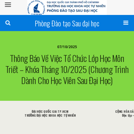
Phòng Đào tạo Sau đại học
07/10/2025
Thông Báo Về Việc Tổ Chức Lớp Học Môn
Triết – Khóa Tháng 10/2025 (Chương Trình
Dành Cho Học Viên Sau Đại Học)
ĐẠI HỌC QUỐC GIA TP.HCM
CỘNG HÒA XÃ 
TRƯỜNG ĐẠI HỌC KHOA HỌC TỰ NHIÊN
Độc lập 