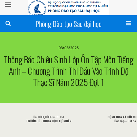
Phòng Đào tạo Sau đại học
03/03/2025
Thông Báo Chiêu Sinh Lớp Ôn Tập Môn Tiếng
Anh – Chương Trình Thi Đầu Vào Trình Độ
Thạc Sĩ Năm 2025 Đợt 1
ĐẠI HỌC QUỐC GIA TP.HCM
CỘNG HÒA XÃ HỘI CH
TRƯỜNG ĐH KHOA HỌC TỰ NHIÊN
Đ
ộc lập – Tự do