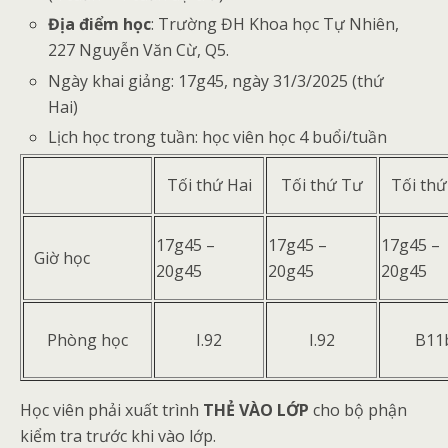
Địa điểm học
: Trường ĐH Khoa học Tự Nhiên,
227 Nguyễn Văn Cừ, Q5.
Ngày khai giảng: 17g45, ngày 31/3/2025 (thứ
Hai)
Lịch học trong tuần: học viên học 4 buổi/tuần
Tối thứ Hai
Tối thứ Tư
Tối thứ
17g45 –
17g45 –
17g45 –
Giờ học
20g45
20g45
20g45
Phòng học
I.92
I.92
B11
Học viên phải xuất trình
THẺ VÀO LỚP
cho bộ phận
kiểm tra trước khi vào lớp.