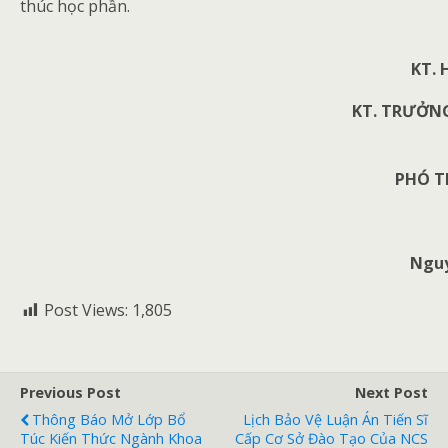
thúc học phần.
KT.
KT. TRƯỞN
PHÓ 
Nguy
Post Views:
1,805
Previous Post
Next Post
Thông Báo Mở Lớp Bổ
Lịch Bảo Vệ Luận Án Tiến Sĩ
Túc Kiến Thức Ngành Khoa
Cấp Cơ Sở Đào Tạo Của NCS