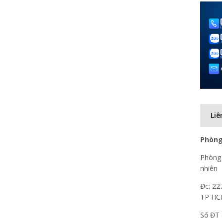
Liê
Phòng
Phòng 
nhiên
Đc: 22
TP H
Số ĐT 