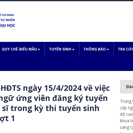
QUY CHẾ-BIỂU MẪU
»
TUYỂN SINH
»
THÔNG BÁO
»
TRA CỨ
HĐTS ngày 15/4/2024 về việc
Đà
 ngữ ứng viên đăng ký tuyển
Trung 
 sĩ trong kỳ thi tuyển sinh
cấp ng
độ cao
ợt 1
khoa h
sáng t