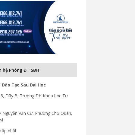
n hệ Phòng ĐT SĐH
 Đào Tạo Sau Đại Học
8, Dãy B, Trường ĐH Khoa học Tự
7 Nguyễn Văn Cừ, Phường Chợ Quán,
CM
cập nhật