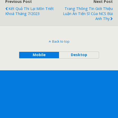
Previous Post
Next Post
Kết Quả Thi Lại Môn Triết
Trang Thông Tin Giới Thiệu
Khoá Tháng 7/2023
Luận Án Tiến Sĩ Của NCS Bùi
Anh Thy
Back to top
Mobile
Desktop