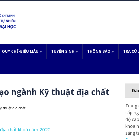
QUY CHẾ-BIỂU MẪU
»
TUYỂN SINH
»
THÔNG BÁO
»
TRA CỨ
ạo ngành Kỹ thuật địa chất
Đà
Trung 
 thuật địa chất
cấp ng
độ cao
khoa h
 địa chất khoá năm 2022
sáng t