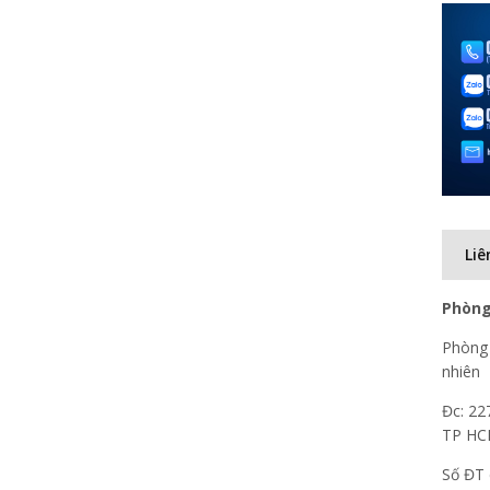
Liê
Phòng
Phòng 
nhiên
Đc: 22
TP H
Số ĐT 