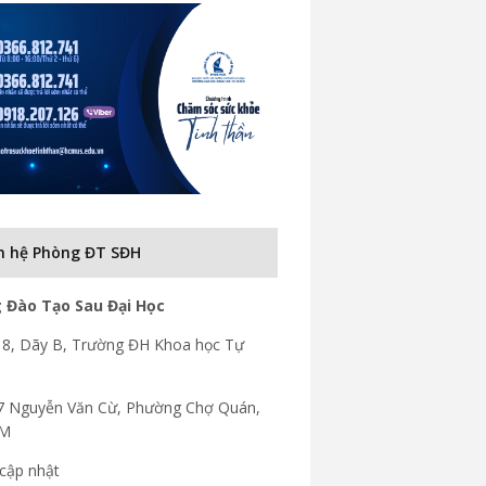
n hệ Phòng ĐT SĐH
 Đào Tạo Sau Đại Học
8, Dãy B, Trường ĐH Khoa học Tự
7 Nguyễn Văn Cừ, Phường Chợ Quán,
CM
cập nhật