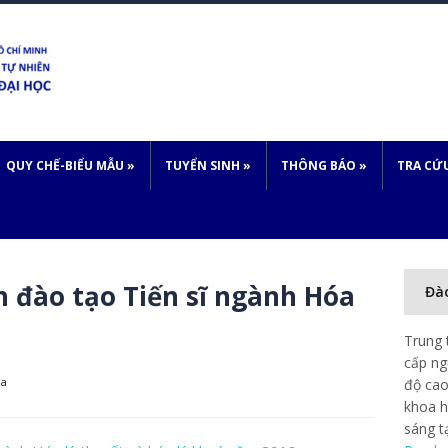
QUY CHẾ-BIỂU MẪU
»
TUYỂN SINH
»
THÔNG BÁO
»
TRA CỨ
 đào tạo Tiến sĩ ngành Hóa
Đà
Trung 
cấp ng
óa
độ cao
khoa h
sáng t