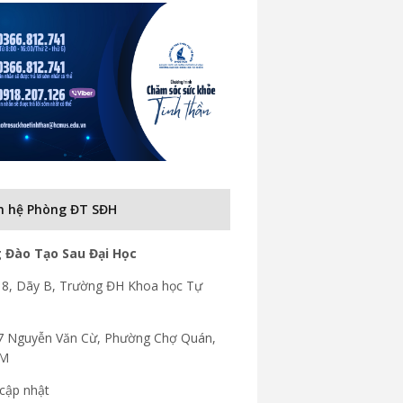
n hệ Phòng ĐT SĐH
 Đào Tạo Sau Đại Học
8, Dãy B, Trường ĐH Khoa học Tự
7 Nguyễn Văn Cừ, Phường Chợ Quán,
CM
cập nhật