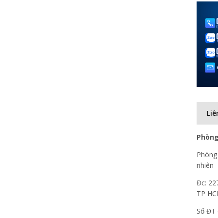
Liê
Phòng
Phòng 
nhiên
Đc: 22
TP H
Số ĐT 