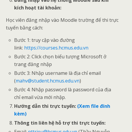
kích hoạt tài khoản:
Học viên đăng nhập vào Moodle trường để thi trực
tuyến bằng cách:
Bước 1: truy cập vào đường
link:
https://courses.hcmus.edu.vn
Bước 2: Click chọn biểu tượng Microsoft ở
trang đăng nhập
Bước 3: Nhập username là địa chỉ email
(
mahv@student.hcmus.edu.vn
)
Bước 4: Nhập password là password của địa
chỉ email vừa mới nhập.
H
ư
ớng dẫn
thi tr
ự
c tuy
ế
n:
(Xem file đính
kèm)
Thông tin liên hệ hỗ trợ thi trực tuyến:
Email:
nttrieu@hcmus.edu.vn
(Thầy Nguyễn