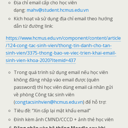
Địa chỉ email cấp cho học viên
dạng:
mahv@student.hcmus.edu.vn
Kích hoạt và sử dụng địa chỉ email theo hướng
dẫn từ đường link:
https://www.hcmus.edu.vn/component/content/article
/124-cong-tac-sinh-vien/thong-tin-danh-cho-tan-
sinh-vien/3375-thong-bao-ve-viec-trien-khai-email-
sinh-vien-khoa-2020?Itemid=437
Trong quá trình sử dụng email nếu học viên
không đăng nhập vào email được (quên
password) thì học viên dùng email cá nhân gửi
về phòng Công tác sinh viên
(
congtacsinhvien@hcmus.edu.vn
) để hỗ trợ:
Tiêu đề: “Xin cấp lại mật khẩu email”
Đính kèm ảnh CMND/CCCD + ảnh thẻ học viên
Đăng nhập vào hệ thống Moodle sau khi