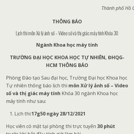
T
hành phố
Hồ 
THÔNG BÁO
Lịch thi môn Xử lý ảnh số – Video số và thị giác máy tính Khóa 30
Ngành Khoa học máy tính
TRƯỜNG ĐẠI HỌC KHOA HỌC TỰ NHIÊN, ĐHQG-
HCM THÔNG BÁO
Phòng Đào tạo Sau đại học, Trường Đại học Khoa học
Tự nhiên thông báo lịch thi
m
ôn Xử lý ảnh số – Video
số và thị giác máy tính
Khóa 30 ngành Khoa học
máy tính như sau:
Lịch thi:
17g50 ngày 28/12/2021
Học viên có mặt tại phòng thi trực tuyến
30 phút