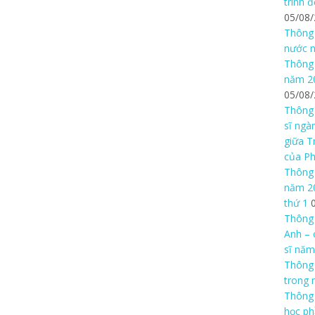
trình 
05/08
Thông 
nước n
Thông 
năm 20
05/08
Thông 
sĩ ngà
giữa T
của P
Thông 
năm 20
thứ 1
Thông 
Anh – 
sĩ năm
Thông
trong 
Thông 
học ph