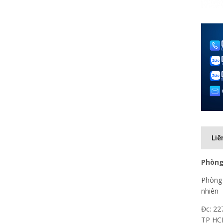
Liê
Phòng
Phòng 
nhiên
Đc: 22
TP H