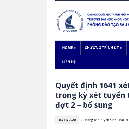
HOME
»
CHƯƠNG TRÌNH ĐT
»
LIÊN HỆ
Quyết định 1641 xé
trong kỳ xét tuyển 
đợt 2 – bổ sung
09/12/2020
/
Thông báo tuyển sinh Thạc sĩ