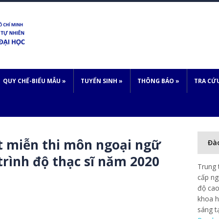
QUY CHẾ-BIỂU MẪU
»
TUYỂN SINH
»
THÔNG BÁO
»
TRA CỨ
t miễn thi môn ngoại ngữ
Đà
trình độ thạc sĩ năm 2020
Trung 
cấp ng
độ cao
khoa h
sáng t