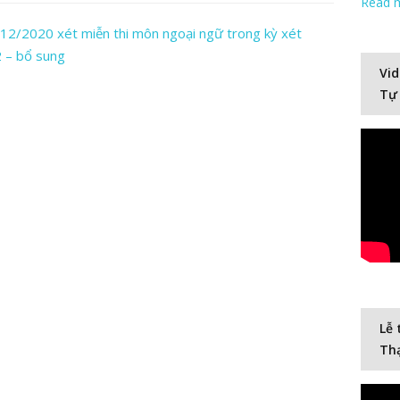
Read 
/2020 xét miễn thi môn ngoại ngữ trong kỳ xét
2 – bổ sung
Vid
Tự
Lễ 
Thạ
Video