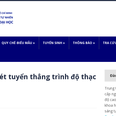
QUY CHẾ-BIỂU MẪU
»
TUYỂN SINH
»
THÔNG BÁO
»
TRA CỨ
ét tuyển thẳng trình độ thạc
Đà
Trung 
cấp ng
độ cao
khoa h
sáng t