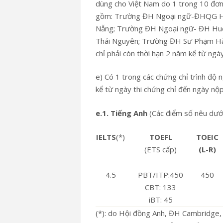
dùng cho Việt Nam do 1 trong 10 đơn
gồm: Trường ĐH Ngoại ngữ-ĐHQG H
Nẵng; Trường ĐH Ngoại ngữ- ĐH H
Thái Nguyên; Trường ĐH Sư Phạm Hà
chỉ phải còn thời hạn 2 năm kể từ ngà
e) Có 1 trong các chứng chỉ trình độ 
kể từ ngày thi chứng chỉ đến ngày nộp
e.1. Tiếng Anh
(Các điểm số nêu dưới
IELTS
(*)
TOEFL
TOEIC
(ETS cấp)
(L-R)
4.5
PBT/ITP:450
450
CBT: 133
iBT: 45
(*): do Hội đồng Anh, ĐH Cambridge,