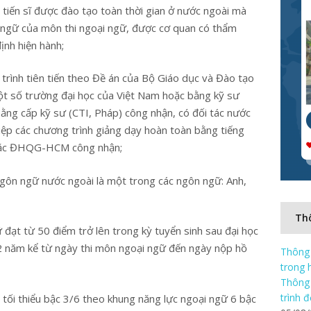
, tiến sĩ được đào tạo toàn thời gian ở nước ngoài mà
 ngữ của môn thi ngoại ngữ, được cơ quan có thẩm
nh hiện hành;
trình tiên tiến theo Đề án của Bộ Giáo dục và Đào tạo
một số trường đại học của Việt Nam hoặc bằng kỹ sư
ằng cấp kỹ sư (CTI, Pháp) công nhận, có đối tác nước
iệp các chương trình giảng dạy hoàn toàn bằng tiếng
oặc ĐHQG-HCM công nhận;
ngôn ngữ nước ngoài là một trong các ngôn ngữ: Anh,
Thô
đạt từ 50 điểm trở lên trong kỳ tuyển sinh sau đại học
 năm kể từ ngày thi môn ngoại ngữ đến ngày nộp hồ
Thông 
trong 
Thông 
trình 
ộ tối thiểu bậc 3/6 theo khung năng lực ngoại ngữ 6 bậc