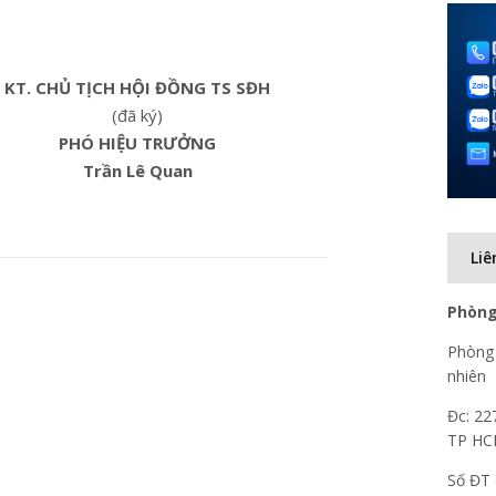
KT. CHỦ TỊCH HỘI ĐỒNG TS SĐH
(đã ký)
PHÓ HIỆU TRƯỞNG
Trần Lê Quan
Liê
Phòng
Phòng 
nhiên
Đc: 22
TP H
Số ĐT 