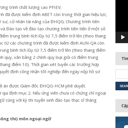
Player
ương trình chất lượng cao PFIEV;
nh đã được kiểm định ABET còn trong thời gian hiệu lực;
ỹ sư, cử nhân tài năng của ĐHQG; Chương trình tiên
 và Đào tạo về đào tạo chương trình tiên tiến ở một số
iểm trung bình tích lũy từ 7,5 điểm trở lên (theo thang
học từ các chương trình đã được kiểm định AUN-QA còn
trung bình tích lũy từ 7,5 điểm trở lên (theo thang điểm
nh quy, văn bằng 2 chính quy loại giỏi có điểm trung
Tìm
o thang điểm 10). Thời gian xét tuyển các trường hợp
 quyết định công nhận tốt nghiệp đến ngày nộp hồ sơ
o đề án được Giám đốc ĐHQG-HCM phê duyệt.
 qui định mục 2. Nếu ứng viên chưa có chứng chỉ ngoại
gữ cùng với kỳ thi tuyển sinh đào tạo thạc sĩ tháng
Cập
không thi) môn ngoại ngữ