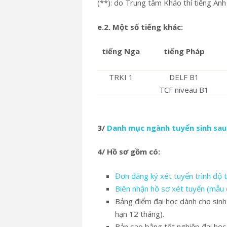
(**): do Trung tâm Khảo thí tiếng 
e
.2. Một số tiếng khác:
tiếng Nga
tiếng Pháp
TRKI 1
DELF B1
TCF niveau B1
3/
Danh mục ngành tuyển sinh sau
4/
Hồ sơ gồm có:
Đơn đăng ký xét tuyển trình độ t
Biên nhận hồ sơ xét tuyển (mẫu 
Bảng điểm đại học dành cho sinh 
hạn 12 tháng).
Bản sao bằng tốt nghiệp đại học,