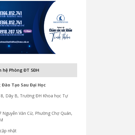
n hệ Phòng ĐT SĐH
 Đào Tạo Sau Đại Học
8, Dãy B, Trường ĐH Khoa học Tự
7 Nguyễn Văn Cừ, Phường Chợ Quán,
CM
cập nhật