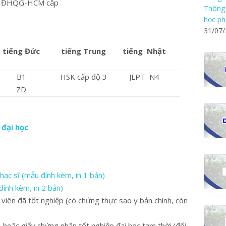
Anh ĐHQG-HCM cấp
Thông 
học ph
31/07
tiếng Đức
tiếng Trung
tiếng Nhật
B1
HSK cấp độ 3
JLPT N4
ZD
 đại học
hạc sĩ (mẫu đính kèm, in 1 bản)
đính kèm, in 2 bản)
viên đã tốt nghiệp (có chứng thực sao y bản chính, còn
 hoặc giấy chứng nhận tốt nghiệp đại học tạm thời (đối