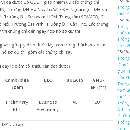
05/08
 vị đã được Bộ GDĐT giao nhiệm vụ cấp chứng chỉ
Thông 
N; Trường ĐH Hà Nội; Trường ĐH Ngoại ngữ- ĐH Đà
trình 
uế; Trường ĐH Sư phạm-HCM; Trung tâm SEAMEO; ĐH
05/08
 Nội; Trường ĐH Vinh, Trường ĐH Cần Thơ. Các chứng
Thông 
y thi chứng chỉ đến ngày nộp hồ sơ dự thi;
nước n
Thông 
ngoại ngữ quy định dưới đây, còn trong thời hạn 2 năm
năm 20
05/08
 hồ sơ dự thi, gồm các chứng chỉ sau:
Thông 
sĩ ngà
 đây là điểm tối thiểu cần đạt được)
giữa T
của P
Cambridge
BEC
BULATS
VNU-
Thông 
Exam
EPT
(**)
năm 20
thứ 1
Preliminary
Business
40
201
Thông 
PET
Preliminary
Anh – 
sĩ năm
Thông
 IDP-Úc cấp
trong 