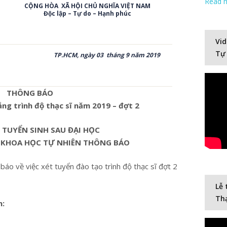
Read 
CỘNG HÒA XÃ HỘI CHỦ NGHĨA VIỆT NAM
Độc lập – Tự do – Hạnh phúc
Vid
Tự
TP.HCM, ngày 03 tháng 9 năm 2019
THÔNG BÁO
ẳng trình độ thạc sĩ năm 2019 – đợt 2
 TUYỂN SINH SAU ĐẠI HỌC
 KHOA HỌC TỰ NHIÊN THÔNG BÁO
áo về việc xét tuyển đào tạo trình độ thạc sĩ đợt 2
Lễ 
Thạ
n:
Video