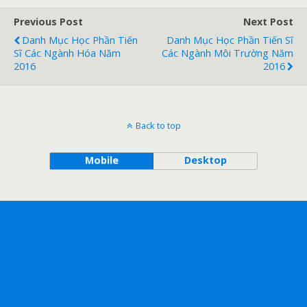
Previous Post
Next Post
Danh Mục Học Phần Tiến
Danh Mục Học Phần Tiến Sĩ
Sĩ Các Ngành Hóa Năm
Các Ngành Môi Trường Năm
2016
2016
Back to top
Mobile
Desktop