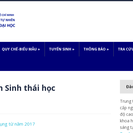
QUY CHẾ-BIỂU MẪU
»
TUYỂN SINH
»
THÔNG BÁO
»
TRA CỨ
 Sinh thái học
Đà
Trung 
cấp ng
độ cao
khoa h
 dụng từ năm 2017
sáng t