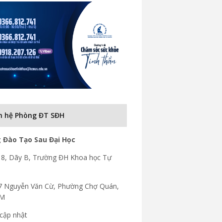
n hệ Phòng ĐT SĐH
 Đào Tạo Sau Đại Học
8, Dãy B, Trường ĐH Khoa học Tự
7 Nguyễn Văn Cừ, Phường Chợ Quán,
CM
cập nhật