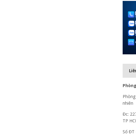
Liê
Phòng
Phòng 
nhiên
Đc: 22
TP H
Số ĐT 