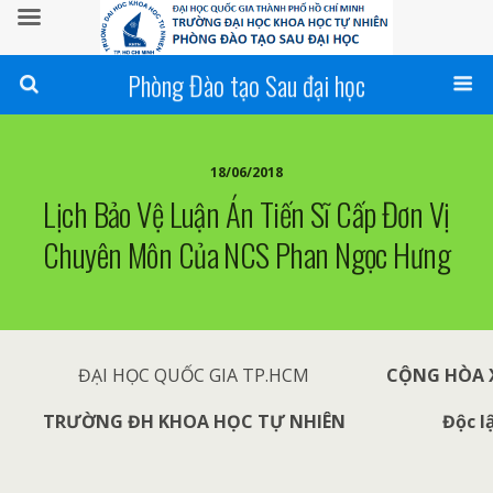
Phòng Đào tạo Sau đại học
18/06/2018
Lịch Bảo Vệ Luận Án Tiến Sĩ Cấp Đơn Vị
Chuyên Môn Của NCS Phan Ngọc Hưng
ĐẠI HỌC QUỐC GIA TP.HCM
CỘNG HÒA X
TRƯỜNG ĐH KHOA HỌC TỰ NHIÊN
Độc l