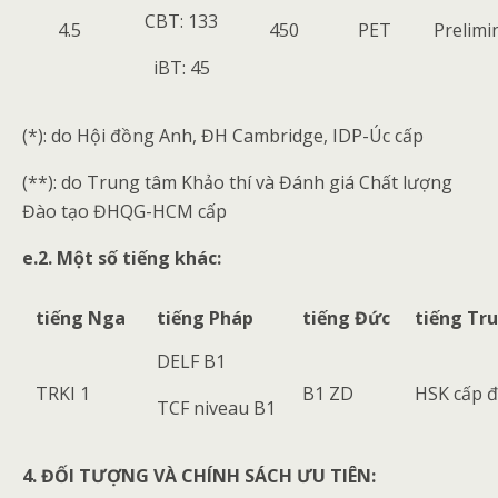
CBT: 133
4.5
450
PET
Prelimi
iBT: 45
(*): do Hội đồng Anh, ĐH Cambridge, IDP-Úc cấp
(**): do Trung tâm Khảo thí và Đánh giá Chất lượng
Đào tạo ĐHQG-HCM cấp
e
.2. Một số tiếng khác:
tiếng Nga
tiếng Pháp
tiếng Đức
tiếng Tr
DELF B1
TRKI 1
B1 ZD
HSK cấp đ
TCF niveau B1
4. ĐỐI TƯỢNG VÀ CHÍNH SÁCH ƯU TIÊN: