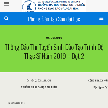
Phòng Đào tạo Sau đại học
05/09/2019
Thông Báo Thi Tuyển Sinh Đào Tạo Trình Độ
Thạc Sĩ Năm 2019 – Đợt 2
ĐẠI HỌC QUỐC GIA TP.HCM
CỘNG HÒA XÃ HỘI
TRƯỜNG ĐH KHOA HỌC TỰ NHIÊN
Độc lập – Tự
Số: 828/KHTN-SĐH