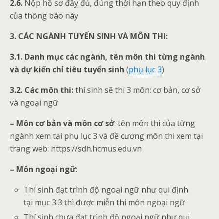
2.6.
Nộp hồ sơ đầy đủ, đúng thời hạn theo quy định
của thông báo này
3. CÁC NGÀNH TUYỂN SINH VÀ MÔN THI:
3.1. Danh mục các ngành, tên môn thi từng ngành
và dự kiến chỉ tiêu tuyển sinh
(
phụ lục 3
)
3.2. Các môn thi:
thí sinh sẽ thi 3 môn: cơ bản, cơ sở
và ngoại ngữ
– Môn cơ bản và môn cơ sở
: tên môn thi của từng
ngành xem tại phụ lục 3 và đề cương môn thi xem tại
trang web: https://sdh.hcmus.edu.vn
– Môn ngoại ngữ
:
Thí sinh đạt trình độ ngoại ngữ như qui định
tại mục 3.3 thì được miễn thi môn ngoại ngữ
Thí sinh chưa đạt trình độ ngoại ngữ như qui