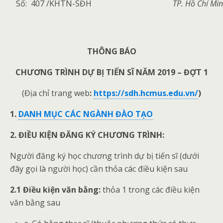
Số: 407 /KHTN-SĐH
TP. Hồ Chí Mi
THÔNG BÁO
CHƯƠNG TRÌNH DỰ BỊ TIẾN SĨ NĂM 2019 – ĐỢT 1
(Địa chỉ trang web
:
https://sdh.hcmus.edu.vn/
)
1.
DANH MỤC CÁC NGÀNH ĐÀO TẠO
2. ĐIỀU KIỆN ĐĂNG KÝ CHƯƠNG TRÌNH:
Người đăng ký học chương trình dự bị tiến sĩ (dưới
đây gọi là người học) cần thỏa các điều kiện sau
2.1 Điều kiện văn bằng:
thỏa 1 trong các điều kiện
văn bằng sau