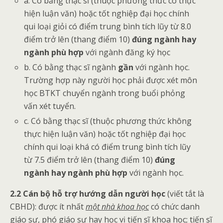
a. Có bằng thạc sĩ (thuộc phương thức có thực
hiện luận văn) hoặc tốt nghiệp đại học chính
qui loại giỏi có điểm trung bình tích lũy từ 8.0
điểm trở lên (thang điểm 10)
đúng ngành hay
ngành phù hợp
với ngành đăng ký học
b. Có bằng thạc sĩ ngành
gần
với ngành học.
Trường hợp này người học phải được xét môn
học BTKT chuyển ngành trong buổi phỏng
vấn xét tuyển.
c. Có bằng thạc sĩ (thuộc phương thức không
thực hiện luận văn) hoặc tốt nghiệp đại học
chính qui loại khá có điểm trung bình tích lũy
từ 7.5 điểm trở lên (thang điểm 10)
đúng
ngành hay ngành phù hợp
với ngành học.
2.2 Cán bộ hỗ trợ hướng dẫn người học
(viết tắt là
CBHD): được ít nhất
một nhà khoa học
có chức danh
giáo sư, phó giáo sư hay học vị tiến sĩ khoa học; tiến sĩ