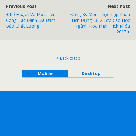
Previous Post
Next Post
Kế Hoạch Và Mục Tiêu
Đăng Ký Môn Thực Tập Phân
Công Tác Đánh Giá Đảm
Tích Dụng Cụ 2 Lớp Cao Học
Bảo Chất Lượng
Ngành Hóa Phân Tích Khóa
2017
Back to top
Mobile
Desktop