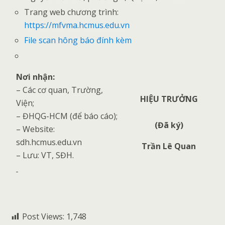
Trang web chương trình:
https://mfvma.hcmus.edu.vn
File scan hông báo đính kèm
Nơi nhận:
– Các cơ quan, Trường,
HIỆU TRƯỞNG
Viện;
– ĐHQG-HCM (để báo cáo);
(Đã ký)
– Website:
sdh.hcmus.edu.vn
Trần Lê Quan
– Lưu: VT, SĐH.
Post Views:
1,748