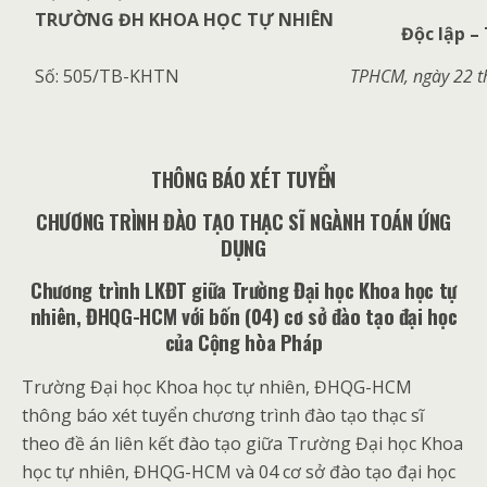
TRƯỜNG ĐH KHOA HỌC TỰ NHIÊN
Độc lập –
Số: 505/TB-KHTN
TPHCM, ngày 22 
THÔNG BÁO XÉT TUYỂN
CHƯƠNG TRÌNH
ĐÀO TẠO THẠC SĨ NGÀNH TOÁN ỨNG
DỤNG
Chương trình
LKĐT
giữa Trường Đại học Khoa học
t
ự
nhiên
, ĐHQG-HCM
với bốn (04) cơ sở đào tạo đại học
của Cộng hòa Pháp
Trường Đại học Khoa học tự nhiên, ĐHQG-HCM
thông báo xét tuyển chương trình đào tạo thạc sĩ
theo đề án liên kết đào tạo giữa Trường Đại học Khoa
học tự nhiên, ĐHQG-HCM và 04 cơ sở đào tạo đại học