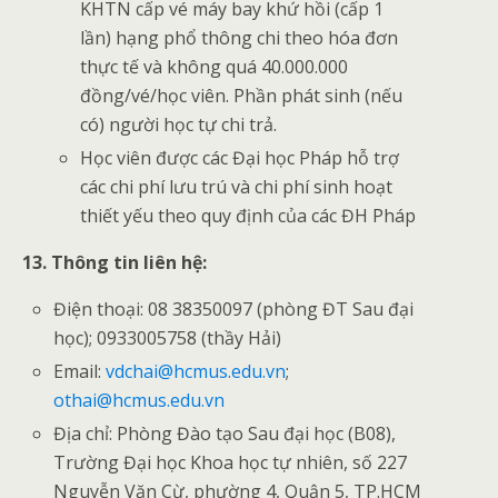
KHTN cấp vé máy bay khứ hồi (cấp 1
lần) hạng phổ thông chi theo hóa đơn
thực tế và không quá 40.000.000
đồng/vé/học viên. Phần phát sinh (nếu
có) người học tự chi trả.
Học viên được các Đại học Pháp hỗ trợ
các chi phí lưu trú và chi phí sinh hoạt
thiết yếu theo quy định của các ĐH Pháp
13. Thông tin liên hệ:
Điện thoại: 08 38350097 (phòng ĐT Sau đại
học); 0933005758 (thầy Hải)
Email:
vdchai@hcmus.edu.vn
;
othai@hcmus.edu.vn
Địa chỉ: Phòng Đào tạo Sau đại học (B08),
Trường Đại học Khoa học tự nhiên, số 227
Nguyễn Văn Cừ, phường 4, Quận 5, TP.HCM