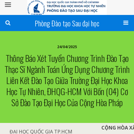
Phòng Đào tạo Sau đại học
24/04/2025
Thông Báo Xét Tuyển Chương Trình Đào Tạo
Thạc Sĩ Ngành Toán Ứng Dụng Chương Trình
Liên Kết Đào Tạo Giữa Trường Đại Học Khoa
Học Tự Nhiên, ĐHQG-HCM Với Bốn (04) Cơ
Sở Đào Tạo Đại Học Của Cộng Hòa Pháp
CỘNG HÒA XÃ
ĐẠI HỌC QUỐC GIA TP.HCM