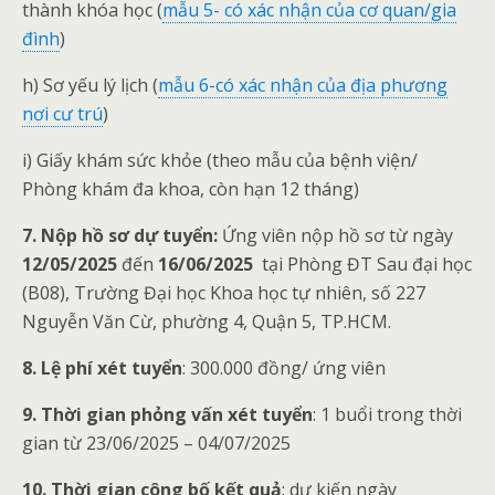
thành khóa học (
mẫu 5- có xác nhận của cơ quan/gia
đình
)
h) Sơ yếu lý lịch (
mẫu 6-có xác nhận của địa phương
nơi cư trú
)
i) Giấy khám sức khỏe (theo mẫu của bệnh viện/
Phòng khám đa khoa, còn hạn 12 tháng)
7. Nộp hồ sơ dự tuyển
:
Ứng viên nộp hồ sơ từ ngày
12/05/2025
đến
16/06/2025
tại Phòng ĐT Sau đại học
(B08), Trường Đại học Khoa học tự nhiên, số 227
Nguyễn Văn Cừ, phường 4, Quận 5, TP.HCM.
8. Lệ phí xét tuyển
: 300.000 đồng/ ứng viên
9. Thời gian phỏng vấn xét tuyển
: 1 buổi trong thời
gian từ 23/06/2025 – 04/07/2025
10. Thời gian công bố kết quả
: dự kiến ngày