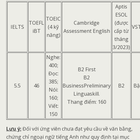
Aptis
ESOL
TOEIC
TOEFL
Cambridge
(được
IELTS
(4 kỹ
VS
iBT
Assessment English
cấp từ
năng)
tháng
3/2023)
Nghe:
400;
B2 First
Đọc:
B2
385;
5.5
46
BusinessPreliminary
B2
Bậ
Nói:
Linguaskill.
160;
Thang điểm: 160
Viết:
150
Lưu ý:
Đối với ứng viên chưa đạt yêu cầu về văn bằng,
chứng chỉ ngoại ngữ tiếng Anh như quy định tại mục