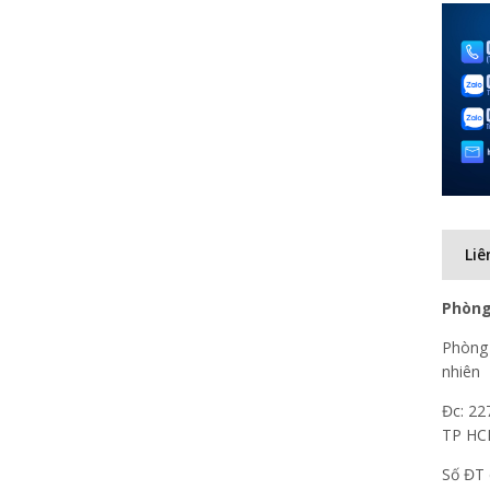
Liê
Phòng
Phòng 
nhiên
Đc: 22
TP H
Số ĐT 