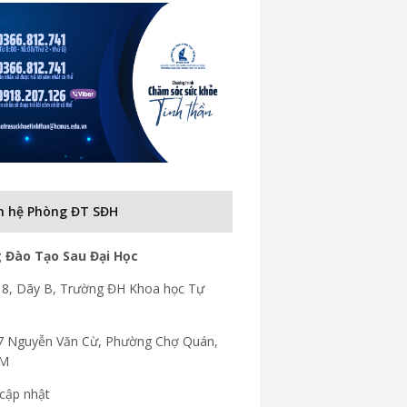
n hệ Phòng ĐT SĐH
 Đào Tạo Sau Đại Học
8, Dãy B, Trường ĐH Khoa học Tự
7 Nguyễn Văn Cừ, Phường Chợ Quán,
CM
cập nhật