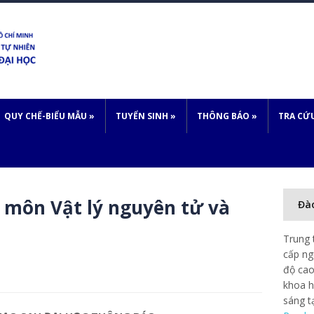
QUY CHẾ-BIỂU MẪU
»
TUYỂN SINH
»
THÔNG BÁO
»
TRA CỨ
 môn Vật lý nguyên tử và
Đà
Trung 
cấp ng
độ cao
khoa h
sáng t