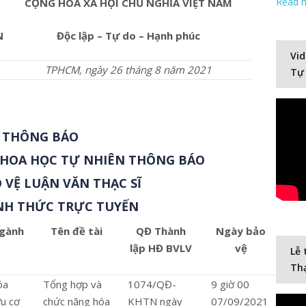
Read 
CỘNG HÒA XÃ HỘI CHỦ NGHĨA VIỆT NAM
N
Độc lập – Tự do – Hạnh phúc
Vid
TPHCM, ngày 26 tháng 8 năm 2021
Tự
THÔNG BÁO
KHOA HỌC TỰ NHIÊN THÔNG BÁO
 VỆ LUẬN VĂN THẠC SĨ
NH THỨC TRỰC TUYẾN
gành
Tên đề tài
QĐ Thành
Ngày bảo
lập HĐ BVLV
vệ
Lễ 
Thạ
óa
Tổng hợp và
1074/QĐ-
9 giờ 00
Video
u cơ
chức năng hóa
KHTN ngày
07/09/2021