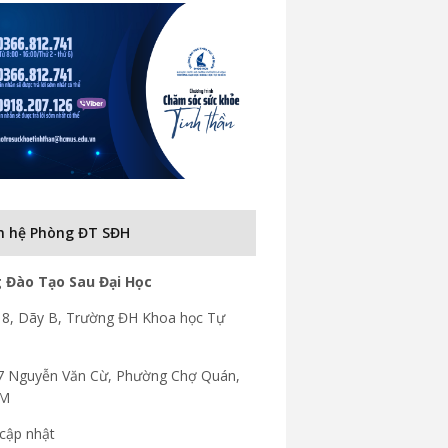
n hệ Phòng ĐT SĐH
 Đào Tạo Sau Đại Học
8, Dãy B, Trường ĐH Khoa học Tự
7 Nguyễn Văn Cừ, Phường Chợ Quán,
CM
cập nhật