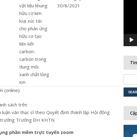
Player
vật liệu khung
30/8/2021
hữu cơ kim
loại xúc tác
cho phản ứng
hữu cơ tạo
liên kết
carbon-
carbon trong
Tìm
dung môi
xanh chất lỏng
ion
 (online):
anh sách trên
 luận văn thạc sĩ theo Quyết định thành lập Hội đồng
Cập
iệu trưởng Trường ĐH KHTN
ụng phần mềm trực tuyến zoom