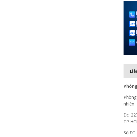
Liê
Phòng
Phòng 
nhiên
Đc: 22
TP H
Số ĐT 