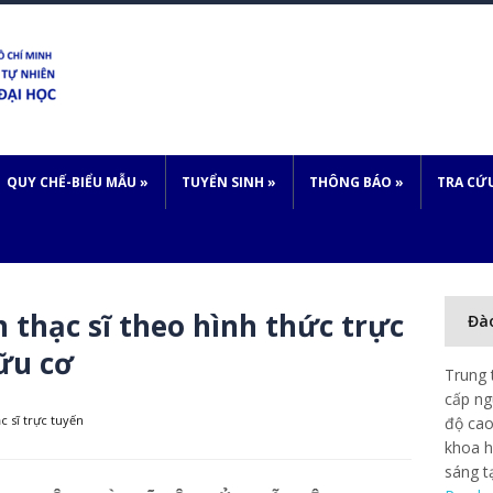
QUY CHẾ-BIỂU MẪU
»
TUYỂN SINH
»
THÔNG BÁO
»
TRA CỨ
n thạc sĩ theo hình thức trực
Đà
ữu cơ
Trung 
cấp ng
c sĩ trực tuyến
độ cao
khoa h
sáng t