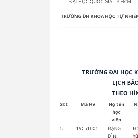
ĐẠI HỌC QUỐC GIA TP.HCM
TRƯỜNG ĐH KHOA HỌC TỰ NHIÊ
TRƯỜNG ĐẠI HỌC 
LỊCH BẢO
THEO HÌ
Stt
Mã HV
Họ tên
N
học
viên
1.
19C51001
ĐẶNG
H
ĐÌNH
hữ