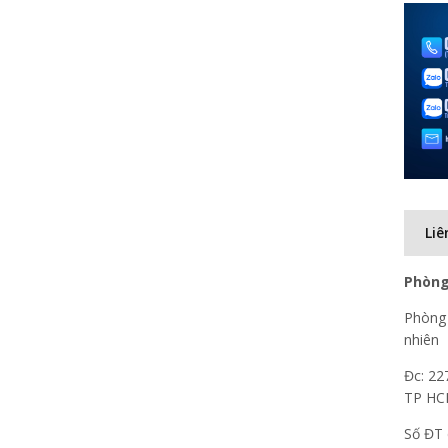
Liê
Phòng
Phòng 
nhiên
Đc: 22
TP H
Số ĐT 