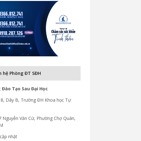
n hệ Phòng ĐT SĐH
 Đào Tạo Sau Đại Học
8, Dãy B, Trường ĐH Khoa học Tự
7 Nguyễn Văn Cừ, Phường Chợ Quán,
CM
cập nhật