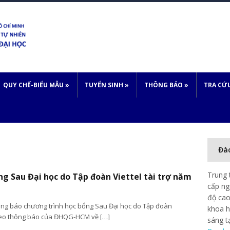
QUY CHẾ-BIỂU MẪU
»
TUYỂN SINH
»
THÔNG BÁO
»
TRA CỨ
Đà
Trung 
̉ng Sau Đại học do Tập đoàn Viettel tài trợ năm
cấp ng
độ cao
ng báo chương trình học bổng Sau Đại học do Tập đoàn
khoa h
 theo thông báo của ĐHQG-HCM về […]
sáng t