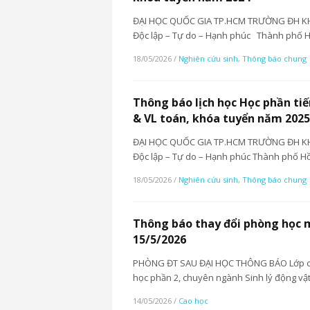
ĐẠI HỌC QUỐC GIA TP.HCM TRƯỜNG ĐH K
Độc lập – Tự do – Hạnh phúc Thành phố Hồ
18/05/2026
/
Nghiên cứu sinh
,
Thông báo chung
Thông báo lịch học Học phần tiế
& VL toán, khóa tuyển năm 2025
ĐẠI HỌC QUỐC GIA TP.HCM TRƯỜNG ĐH K
Độc lập – Tự do – Hạnh phúc Thành phố Hồ
18/05/2026
/
Nghiên cứu sinh
,
Thông báo chung
Thông báo thay đổi phòng học 
15/5/2026
PHÒNG ĐT SAU ĐẠI HỌC THÔNG BÁO Lớp ca
học phần 2, chuyên ngành Sinh lý động vậ
14/05/2026
/
Cao học