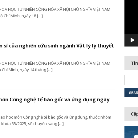
Player
HOA HỌC TỰ NHIÊN CỘNG HÒA XÃ HỘI CHỦ NGHĨA VIỆT NAM
 Chí Minh, ngày 18 […]
n sĩ của nghiên cứu sinh ngành Vật lý lý thuyết
Tìm
HOA HỌC TỰ NHIÊN CỘNG HÒA XÃ HỘI CHỦ NGHĨA VIỆT NAM
 Chí Minh, ngày 14 tháng […]
môn Công nghệ tế bào gốc và ứng dụng ngày
Cập
o học môn Công nghệ tế bào gốc và ứng dụng, thuộc nhóm
t khóa 35/2025, sẽ chuyển sang […]