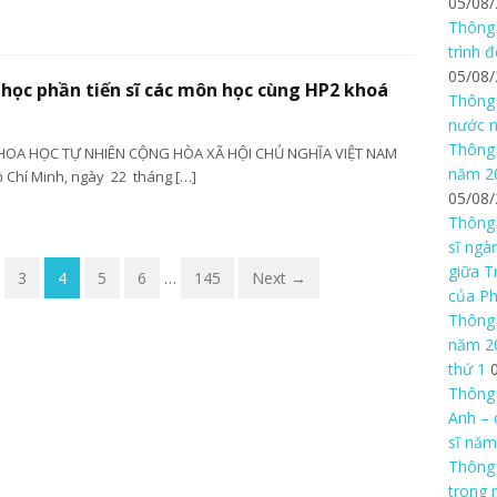
05/08
Thông 
trình 
05/08
 học phần tiến sĩ các môn học cùng HP2 khoá
Thông 
nước n
Thông 
HOA HỌC TỰ NHIÊN CỘNG HÒA XÃ HỘI CHỦ NGHĨA VIỆT NAM
năm 20
 Chí Minh, ngày 22 tháng […]
05/08
Thông 
sĩ ngà
giữa T
3
4
5
6
…
145
Next →
của P
Thông 
năm 20
thứ 1
Thông 
Anh – 
sĩ năm
Thông
trong 