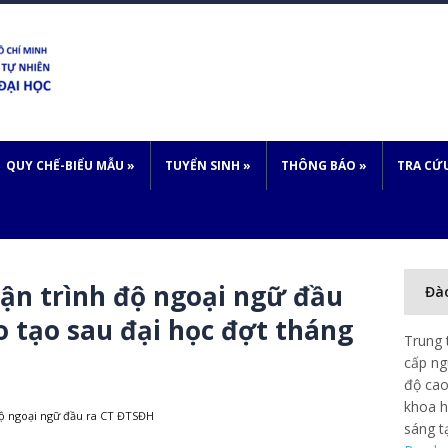
QUY CHẾ-BIỂU MẪU
»
TUYỂN SINH
»
THÔNG BÁO
»
TRA CỨ
ận trình độ ngoại ngữ đầu
Đà
o tạo sau đại học đợt tháng
Trung 
cấp ng
độ cao
khoa h
độ ngoại ngữ đầu ra CT ĐTSĐH
sáng t