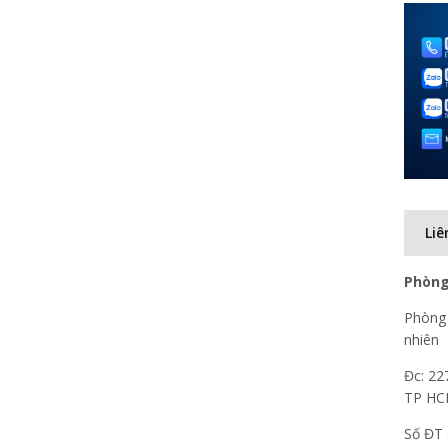
Liê
Phòng
Phòng 
nhiên
Đc: 22
TP H
Số ĐT 