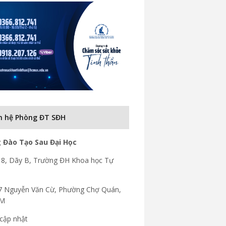
n hệ Phòng ĐT SĐH
 Đào Tạo Sau Đại Học
8, Dãy B, Trường ĐH Khoa học Tự
7 Nguyễn Văn Cừ, Phường Chợ Quán,
CM
cập nhật