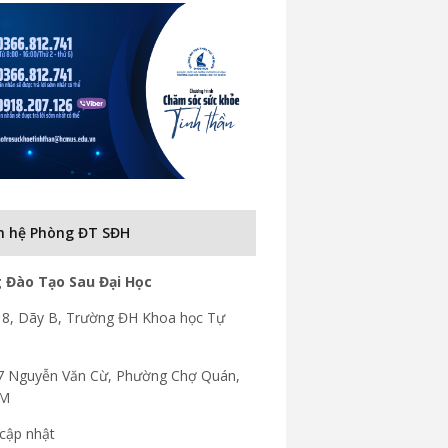
n hệ Phòng ĐT SĐH
 Đào Tạo Sau Đại Học
8, Dãy B, Trường ĐH Khoa học Tự
7 Nguyễn Văn Cừ, Phường Chợ Quán,
CM
cập nhật