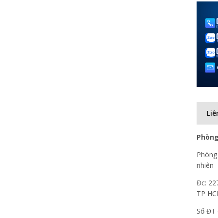
Liê
Phòng
Phòng 
nhiên
Đc: 22
TP H
Số ĐT 