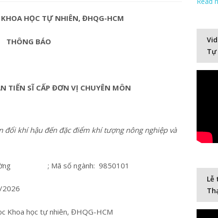
Read 
 KHOA HỌC TỰ NHIÊN, ĐHQG-HCM
Vid
THÔNG BÁO
Tự
ÁN TIẾN SĨ CẤP ĐƠN VỊ CHUYÊN MÔN
n đổi khí hậu đến đặc điểm khí tượng nông nghiệp và
ường
; Mã số ngành: 9850101
Lễ 
1/2026
Thạ
học Khoa học tự nhiên, ĐHQG-HCM
Video