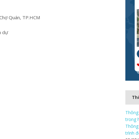
g Chợ Quán, TP.HCM
m dự
Thô
Thông 
trong 
Thông 
trình 