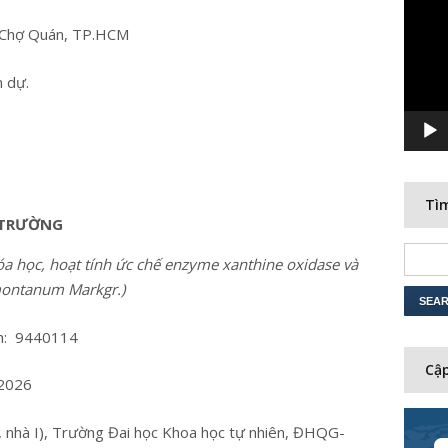
Player
g Chợ Quán, TP.HCM
 dự.
Tìm
 TRƯỜNG
a học, hoạt tính ức chế enzyme xanthine oxidase và
ontanum Markgr.)
nh: 9440114
Cập
/2026
, nhà I), Trường Đai học Khoa học tự nhiên, ĐHQG-