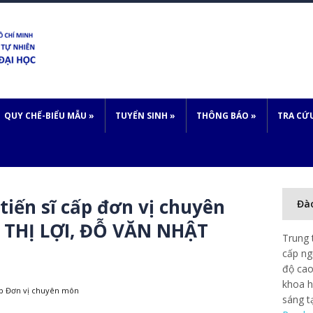
QUY CHẾ-BIỂU MẪU
»
TUYỂN SINH
»
THÔNG BÁO
»
TRA CỨ
 tiến sĩ cấp đơn vị chuyên
Đà
THỊ LỢI, ĐỖ VĂN NHẬT
Trung 
cấp ng
độ cao
khoa h
cấp Đơn vị chuyên môn
sáng t