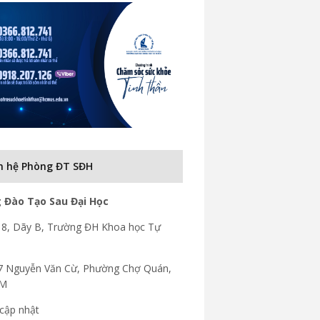
n hệ Phòng ĐT SĐH
 Đào Tạo Sau Đại Học
8, Dãy B, Trường ĐH Khoa học Tự
7 Nguyễn Văn Cừ, Phường Chợ Quán,
CM
cập nhật