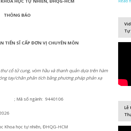
 KHOA HỌC TỰ NHIÊN, ĐHQG-HCM
Read 
THÔNG BÁO
Vid
Tự
ÁN TIẾN SĨ CẤP ĐƠN VỊ CHUYÊN MÔN
 thư cổ tử cung, vòm hầu và thanh quản dựa trên hàm
óng tay/chân phân tích bằng phương pháp phản xạ
; Mã số ngành: 9440106
Lễ 
/2026
Thạ
học Khoa học tự nhiên, ĐHQG-HCM
Video