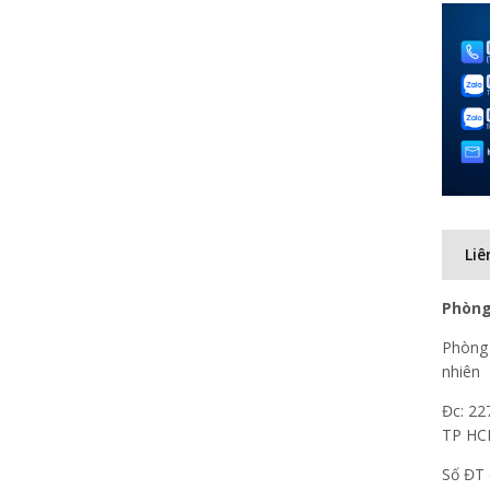
Liê
Phòng
Phòng 
nhiên
Đc: 22
TP H
Số ĐT 