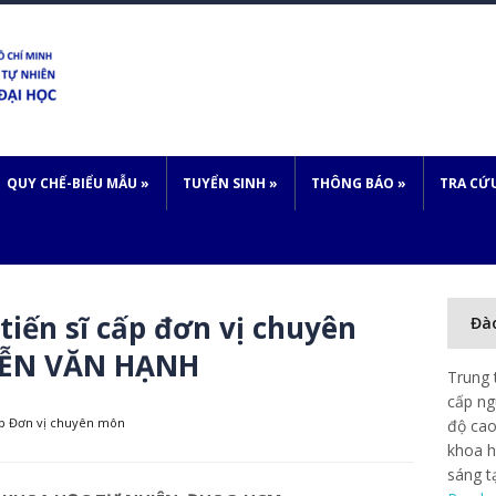
QUY CHẾ-BIỂU MẪU
»
TUYỂN SINH
»
THÔNG BÁO
»
TRA CỨ
 tiến sĩ cấp đơn vị chuyên
Đà
YỄN VĂN HẠNH
Trung 
cấp ng
cấp Đơn vị chuyên môn
độ cao
khoa h
sáng t