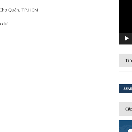
Player
g Chợ Quán, TP.HCM
 dự.
Tìm
Cập