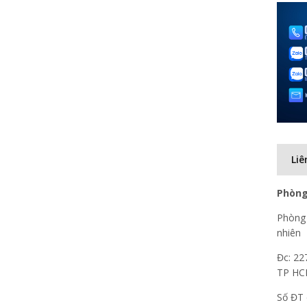
Liê
Phòng
Phòng 
nhiên
Đc: 22
TP H
Số ĐT 