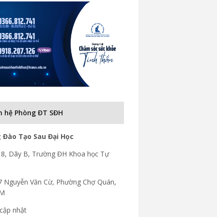
n hệ Phòng ĐT SĐH
 Đào Tạo Sau Đại Học
8, Dãy B, Trường ĐH Khoa học Tự
7 Nguyễn Văn Cừ, Phường Chợ Quán,
CM
cập nhật