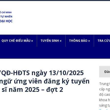
QUY CHẾ-BIỂU MẪU
»
TUYỂN SINH
»
THÔNG BÁO
»
TRA CỨ
/QĐ-HĐTS ngày 13/10/2025
Đà
 ngữ ứng viên đăng ký tuyển
Trung 
 sĩ năm 2025 – đợt 2
cấp ng
độ cao
khoa h
sáng t