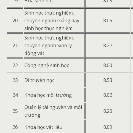
19
Hóa sinh học
8.03
Sinh học thực nghiệm,
20
chuyên ngành Giảng dạy
8.05
sinh học thực nghiệm
Sinh học thực nghiệm,
21
chuyên ngành Sinh lý
8.27
động vật
22
Công nghệ sinh học
8.00
23
Di truyền học
8.53
24
Khoa học môi trường
8.02
Quản lý tài nguyên và môi
25
8.20
trường
26
Khoa học vật liệu
8.09