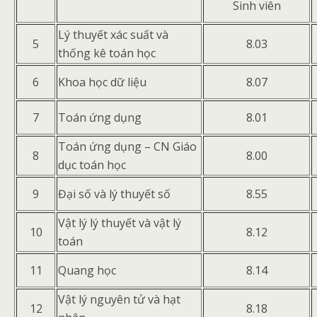
Sinh viên
Lý thuyết xác suất và
5
8.03
thống kê toán học
6
Khoa học dữ liệu
8.07
7
Toán ứng dụng
8.01
Toán ứng dụng – CN Giáo
8
8.00
dục toán học
9
Đại số và lý thuyết số
8.55
Vật lý lý thuyết và vật lý
10
8.12
toán
11
Quang học
8.14
Vật lý nguyên tử và hạt
12
8.18