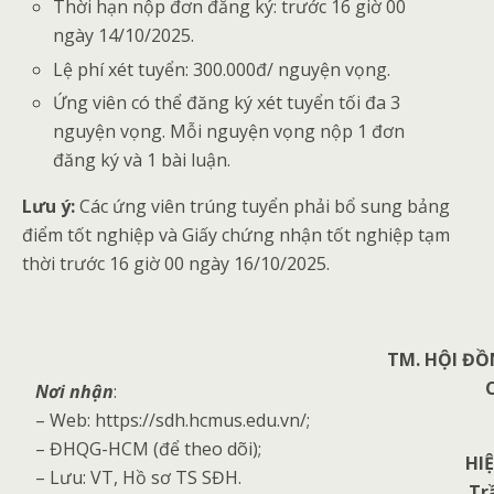
Thời hạn nộp đơn đăng ký: trước 16 giờ 00
ngày 14/10/2025.
Lệ phí xét tuyển: 300.000đ/ nguyện vọng.
Ứng viên có thể đăng ký xét tuyển tối đa 3
nguyện vọng. Mỗi nguyện vọng nộp 1 đơn
đăng ký và 1 bài luận.
Lưu ý:
Các ứng viên trúng tuyển phải bổ sung bảng
điểm tốt nghiệp và Giấy chứng nhận tốt nghiệp tạm
thời trước 16 giờ 00 ngày 16/10/2025.
TM. HỘI ĐỒ
Nơi nhận
:
– Web: https://sdh.hcmus.edu.vn/;
– ĐHQG-HCM (để theo dõi);
HI
– Lưu: VT, Hồ sơ TS SĐH.
Tr