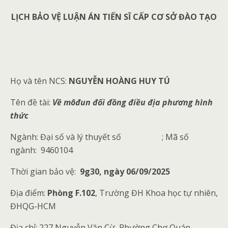
LỊCH BẢO VỆ LUẬN ÁN TIẾN SĨ CẤP CƠ SỞ ĐÀO TẠO
Họ và tên NCS:
NGUYỄN HOÀNG HUY TÚ
Tên đề tài:
Về môđun đối đồng điều địa phương hình
thức
Ngành: Đại số và lý thuyết số
; Mã số
ngành: 9460104
Thời gian bảo vệ:
9g30, ngày 06/09/2025
Địa điểm:
Phòng F.102
, Trường ĐH Khoa học tự nhiên,
ĐHQG-HCM
Địa chỉ: 227 Nguyễn Văn Cừ, Phường Chợ Quán,