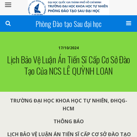
Phòng Đào tạo Sau đại học
17/10/2024
Lịch Bảo Vệ Luận Án Tiến Sĩ Cấp Cơ Sở Đào
Tạo Của NCS LÊ QUỲNH LOAN
TRƯỜNG ĐẠI HỌC KHOA HỌC TỰ NHIÊN, ĐHQG-
HCM
THÔNG BÁO
LỊCH BẢO VỆ LUẬN ÁN TIẾN SĨ CẤP CƠ SỞ ĐÀO TẠO