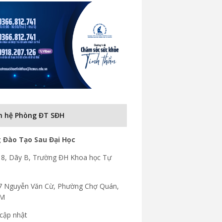
n hệ Phòng ĐT SĐH
 Đào Tạo Sau Đại Học
8, Dãy B, Trường ĐH Khoa học Tự
7 Nguyễn Văn Cừ, Phường Chợ Quán,
CM
cập nhật