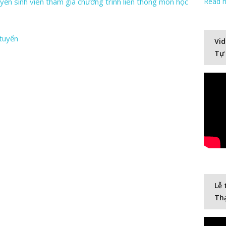
 sinh viên tham gia chương trình liên thông môn học
Read 
 tuyển
Vid
Tự
Lễ 
Thạ
Video