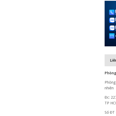
Liê
Phòng
Phòng 
nhiên
Đc: 22
TP H
Số ĐT 