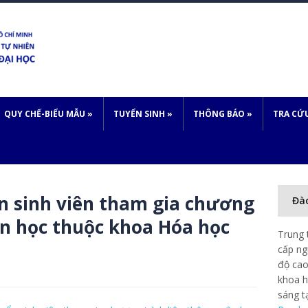
QUY CHẾ-BIỂU MẪU
»
TUYỂN SINH
»
THÔNG BÁO
»
TRA CỨ
n sinh viên tham gia chương
Đà
ôn học thuộc khoa Hóa học
Trung 
cấp ng
độ cao
khoa h
sáng t