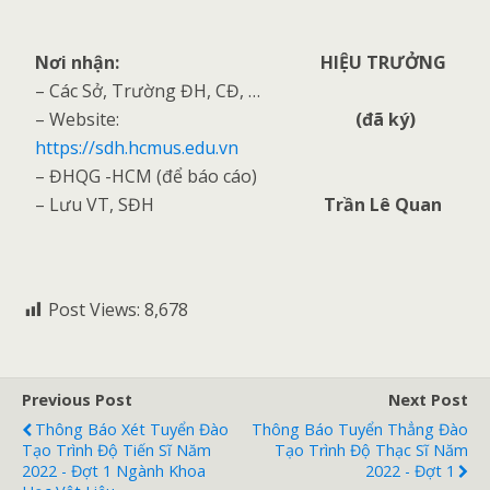
Nơi nhận:
HIỆU TRƯỞNG
– Các Sở, Trường ĐH, CĐ, …
– Website:
(đã ký)
https://sdh.hcmus.edu.vn
– ĐHQG -HCM (để báo cáo)
– Lưu VT, SĐH
Trần Lê Quan
Post Views:
8,678
Previous Post
Next Post
Thông Báo Xét Tuyển Đào
Thông Báo Tuyển Thẳng Đào
Tạo Trình Độ Tiến Sĩ Năm
Tạo Trình Độ Thạc Sĩ Năm
2022 - Đợt 1 Ngành Khoa
2022 - Đợt 1