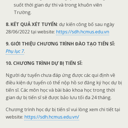
suốt thời gian dự thi và trong khuôn viên
Trường.
8. KẾT QUẢ XÉT TUYỂN
: dự kiến công bố sau ngày
28/06/2022 tại website:
https://sdh.hcmus.edu.vn
9. GIỚI THIỆU CHƯƠNG TRÌNH ĐÀO TẠO TIẾN SĨ:
Phụ lục 7
.
10. CHƯƠNG TRÌNH DỰ BỊ TIẾN SĨ:
Người dự tuyển chưa đáp ứng được các qui định về
điều kiện dự tuyển có thể nộp hồ sơ đăng ký học dự bị
tiến sĩ. Các môn học và bài báo khoa học trong thời
gian dự bị tiến sĩ sẽ được bảo lưu tối đa 24 tháng.
Chương trình học dự bị tiến sĩ vui lòng xem chi tiết tại
website:
https://sdh.hcmus.edu.vn/