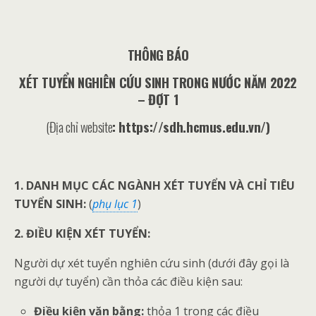
THÔNG BÁO
XÉT TUYỂN NGHIÊN CỨU SINH TRONG NƯỚC NĂM 2022
– ĐỢT 1
(Địa chỉ website
: https://sdh.hcmus.edu.vn/)
1. DANH MỤC CÁC NGÀNH XÉT TUYỂN VÀ CHỈ TIÊU
TUYỂN SINH:
(
phụ lục 1
)
2. ĐIỀU KIỆN XÉT TUYỂN:
Người dự xét tuyển nghiên cứu sinh (dưới đây gọi là
người dự tuyển) cần thỏa các điều kiện sau:
Điều kiện văn bằng:
thỏa 1 trong các điều