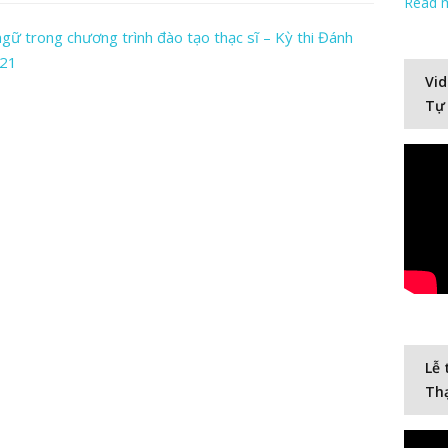
Read 
ngữ trong chương trình đào tạo thạc sĩ – Kỳ thi Đánh
021
Vid
Tự
Lễ 
Thạ
Video