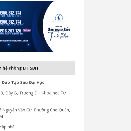
n hệ Phòng ĐT SĐH
 Đào Tạo Sau Đại Học
8, Dãy B, Trường ĐH Khoa học Tự
7 Nguyễn Văn Cừ, Phường Chợ Quán,
CM
cập nhật