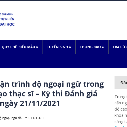
QUY CHẾ-BIỂU MẪU
»
TUYỂN SINH
»
THÔNG BÁO
»
TRA CỨ
ận trình độ ngoại ngữ trong
Đà
o thạc sĩ – Kỳ thi Đánh giá
Trung 
 ngày 21/11/2021
cấp ng
độ cao
khoa h
độ ngoại ngữ đầu ra CT ĐTSĐH
sáng t