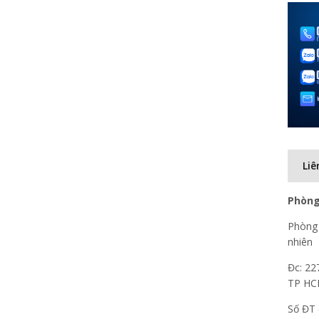
Liê
Phòng
Phòng 
nhiên
Đc: 22
TP H
Số ĐT 