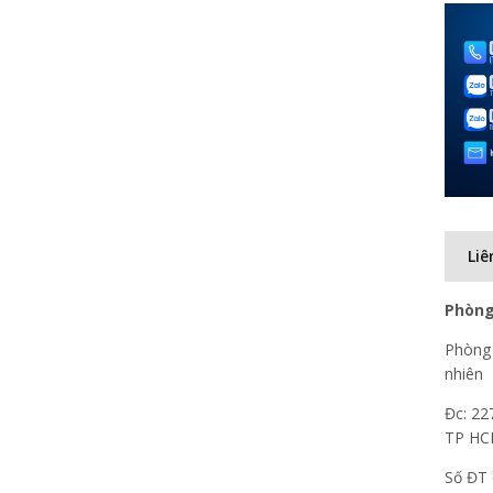
Liê
Phòng
Phòng 
nhiên
Đc: 22
TP H
Số ĐT 