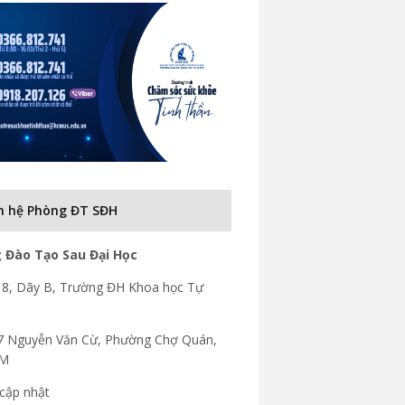
n hệ Phòng ĐT SĐH
 Đào Tạo Sau Đại Học
8, Dãy B, Trường ĐH Khoa học Tự
7 Nguyễn Văn Cừ, Phường Chợ Quán,
CM
cập nhật