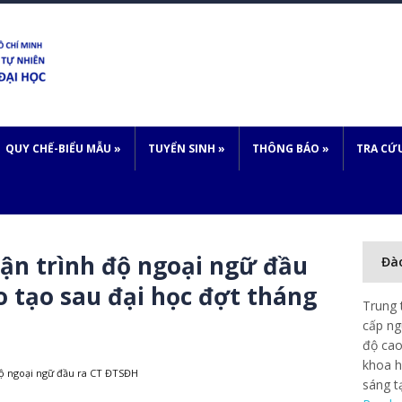
QUY CHẾ-BIỂU MẪU
»
TUYỂN SINH
»
THÔNG BÁO
»
TRA CỨ
ận trình độ ngoại ngữ đầu
Đà
o tạo sau đại học đợt tháng
Trung 
cấp ng
độ cao
khoa h
độ ngoại ngữ đầu ra CT ĐTSĐH
sáng t